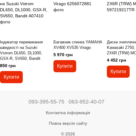
Індикатор перемикання
Багажник спинка YAMAHA
Диски зчеплен
швидкості на Suzuki
XV400 XV535 Virago
Kawasaki Z750,
Vstrom DL650, DL1000,
ZX6R (TRW) MC
5 970 грн
GSX-R, SV650, Bandit
4 452 грн
850 грн
Купити
Купити
Купити
093-395-55-75
063-952-40-07
Контактна інформація
Повна версія сайту
© 2026