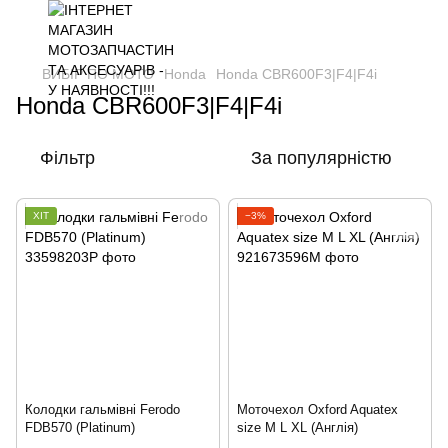
ВИБІР ПО МОТО
Honda
Honda CBR600F3|F4|F4i
Honda CBR600F3|F4|F4i
Фільтр
За популярністю
ХІТ
−3%
Колодки гальмівні Ferodo
Моточехол Oxford Aquatex
FDB570 (Platinum)
size M L XL (Англія)