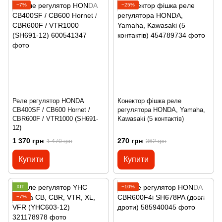
−7%
−25%
Реле регулятор HONDA
Конектор фішка реле
CB400SF / CB600 Hornet /
регулятора HONDA, Yamaha,
CBR600F / VTR1000 (SH691-
Kawasaki (5 контактів)
12)
1 370 грн
270 грн
1 470 грн
362 грн
Купити
Купити
ХІТ
−10%
−7%