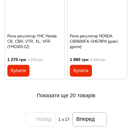
Реле регулятор YHC Honda
Реле регулятор HONDA
CB, CBR, VTR, XL, VFR
CBR600F4i SH678PA (довгі
(YHC603-12)
дроти)
1 270 грн
1 880 грн
1 370 грн
2 080 грн
Купити
Купити
Показати ще 20 товарів
Назад
Вперед
1
з 17