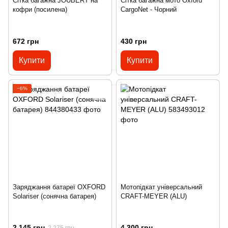
Сітка багажна JOUBERT на
Сітка багажна мото Oxford
кофри (посилена)
CargoNet - Чорний
672 грн
430 грн
Купити
Купити
−6%
Заряджання батареї OXFORD
Мотопідкат універсальний
Solariser (сонячна батарея)
CRAFT-MEYER (ALU)
2 145 грн
4 300 грн
2 275 грн