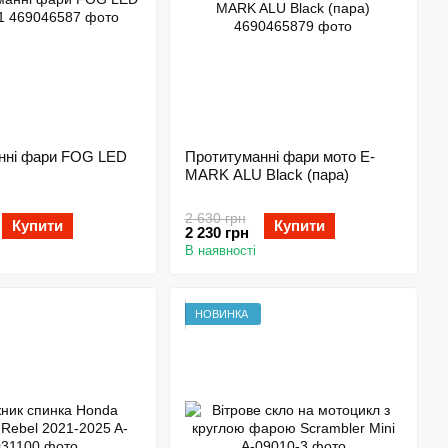
нні фари FOG LED
Протитуманні фари мото E-
MARK ALU Black (пара)
2 630 грн
Купити
Купити
2 230 грн
В наявності
НОВИНКА