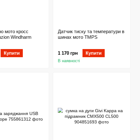
о мото кросс
Датчик тиску та температури в
uzion Windharm
шинах мото TMPS
Купити
1 170 грн
Купити
В наявності