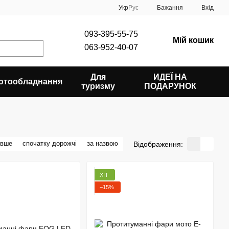
Укр
Рус
Бажання
Вхід
093-395-55-75
Мій кошик
063-952-40-07
Для
ИДЕЇ НА
отообладнання
туризму
ПОДАРУНОК
евше
спочатку дорожчі
за назвою
Відображення:
ХІТ
−15%