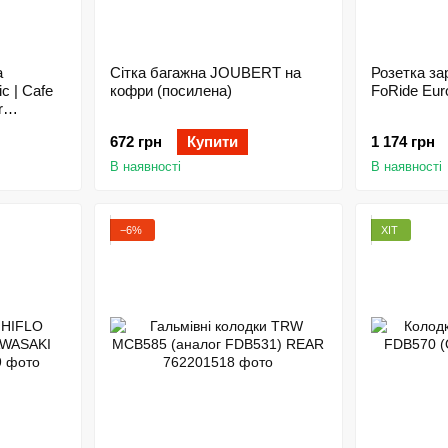
а
Сітка багажна JOUBERT на
Розетка з
c | Cafe
кофри (посилена)
FoRide Eur
r
672 грн
Купити
1 174 грн
В наявності
В наявності
−6%
ХІТ