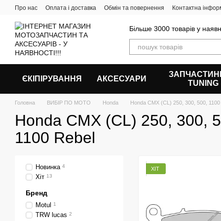
Перейти до основного контенту
Про нас
Оплата і доставка
Обмін та повернення
Контактна інфор
Більше 3000 товарів у наявн
ЗАПЧАСТИН
ЄКІПІРУВАННЯ
АКСЕСУАРИ
ТUNING
Головна
ВИБІР ПО МОТО
Honda
Honda CMX (CL) 250, 300, 500, 1100
Honda CMX (CL) 250, 300, 5
1100 Rebel
Новинка
4
ХІТ
Хіт
13
Бренд
Motul
1
TRW lucas
2