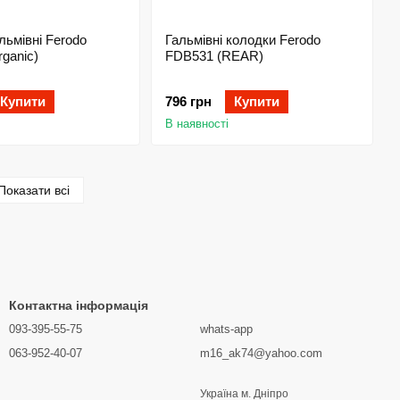
льмівні Ferodo
Гальмівні колодки Ferodo
ganic)
FDB531 (REAR)
Купити
796 грн
Купити
В наявності
Показати всі
Контактна інформація
093-395-55-75
whats-app
063-952-40-07
m16_ak74@yahoo.com
Україна м. Дніпро