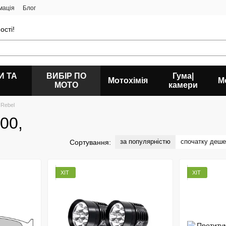
мація
Блог
ості!
И ТА
ВИБІР ПО
Гума|
Мотохімія
М
МОТО
камери
 Rebel
00,
за популярністю
спочатку деш
Сортування:
ХІТ
ХІТ