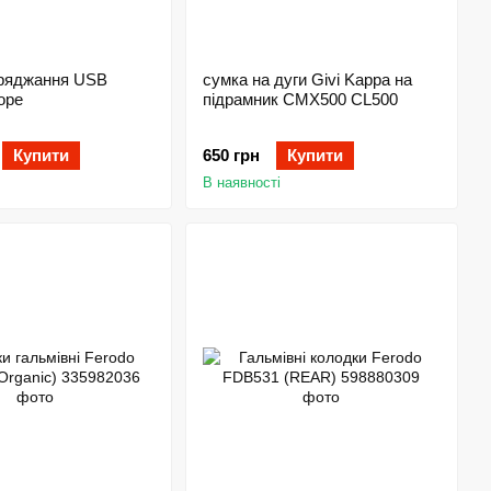
аряджання USB
сумка на дуги Givi Kappa на
ope
підрамник CMX500 CL500
Купити
650 грн
Купити
В наявності