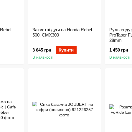
 Rebel
Захистні дуги на Honda Rebel
Руль ендур
500, CMX300
ProTaper F
28mm
3 645 грн
Купити
1 450 грн
В наявності
В наявності