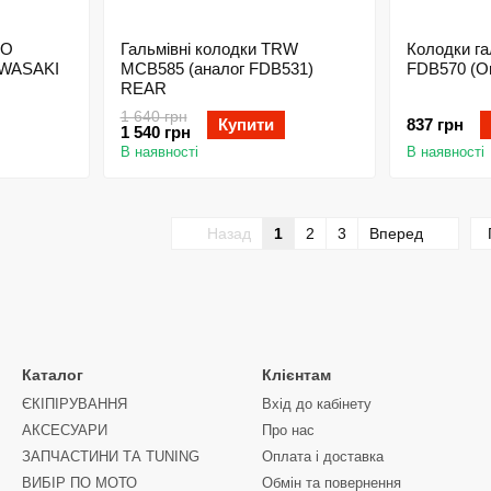
LO
Гальмівні колодки TRW
Колодки га
WASAKI
MCB585 (аналог FDB531)
FDB570 (Or
REAR
1 640 грн
Купити
837 грн
1 540 грн
В наявності
В наявності
Назад
1
2
3
Вперед
Каталог
Клієнтам
ЄКІПІРУВАННЯ
Вхід до кабінету
АКСЕСУАРИ
Про нас
ЗАПЧАСТИНИ ТА ТUNING
Оплата і доставка
ВИБІР ПО МОТО
Обмін та повернення