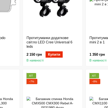
rodo
Протитуманки додаткове
Протитума
світло LED Cree Universal 6
mini 2 в 1
leds
2 150 грн
Купити
1 350 грн
В наявності
В наявності
ХІТ
ХІТ
−7%
−8%