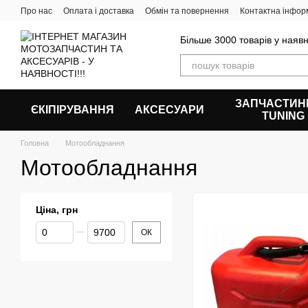
Перейти до основного контенту
Про нас
Оплата і доставка
Обмін та повернення
Контактна інфор
Більше 3000 товарів у наявн
ЗАПЧАСТИН
ЄКІПІРУВАННЯ
АКСЕСУАРИ
ТUNING
Головна
Мотообладнання
Мотообладнання
Ціна, грн
Від Ціна, грн
До Ціна, грн
ОК