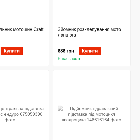
льник мотошин Craft
Зйомник розклепування мото
ланцюга
Купити
686 грн
Купити
В наявності