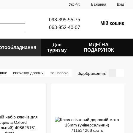
Укр
Рус
Бажання
Вхід
093-395-55-75
Мій кошик
063-952-40-07
Для
ИДЕЇ НА
отообладнання
туризму
ПОДАРУНОК
евше
спочатку дорожчі
за назвою
Відображення: