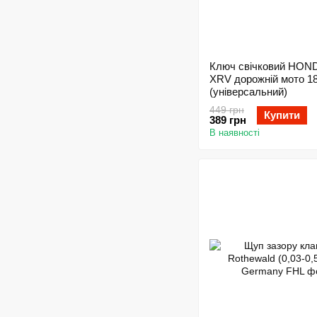
Ключ свічковий HON
XRV дорожній мото 
(універсальний)
449 грн
Купити
389 грн
В наявності