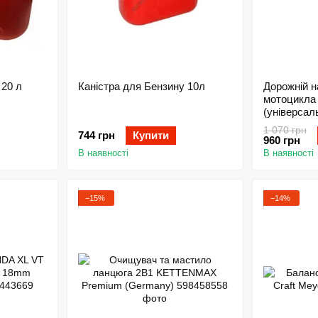
 20 л
Каністра для Бензину 10л
Дорожній н
мотоцикла 
(універсал
1 070 грн
744 грн
Купити
960 грн
В наявності
В наявності
−15%
−14%