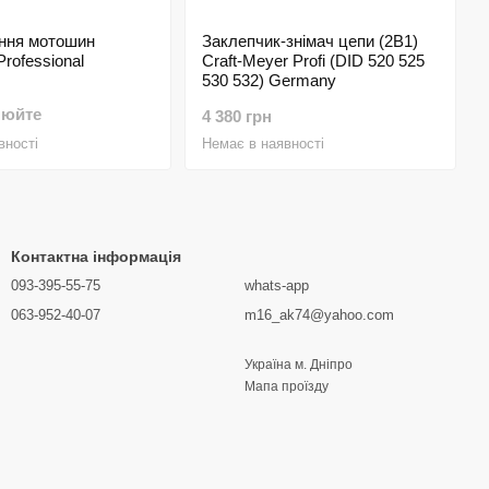
ння мотошин
Заклепчик-знімач цепи (2В1)
rofessional
Craft-Meyer Profi (DID 520 525
530 532) Germany
нюйте
4 380 грн
вності
Немає в наявності
Контактна інформація
093-395-55-75
whats-app
063-952-40-07
m16_ak74@yahoo.com
Україна м. Дніпро
Мапа проїзду