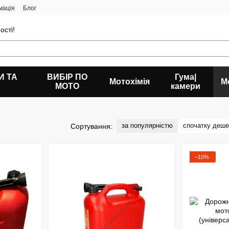
мація
Блог
ості!
И ТА
ВИБІР ПО
Гума|
Мотохімія
М
МОТО
камери
за популярністю
спочатку деш
Сортування:
−10%