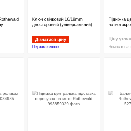
Rothewald
Ключ свічковий 16/18mm
Підніжка ц
ny
двосторонній (універсальний)
на мотокро
Ціну уточ
Дізнатися ціну
Під замовлення
Немає в ная