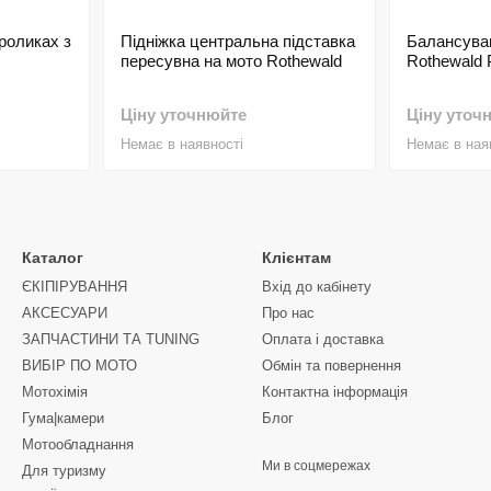
роликах з
Підніжка центральна підставка
Балансува
пересувна на мото Rothewald
Rothewald P
Ціну уточнюйте
Ціну уточ
Немає в наявності
Немає в ная
Каталог
Клієнтам
ЄКІПІРУВАННЯ
Вхід до кабінету
АКСЕСУАРИ
Про нас
ЗАПЧАСТИНИ ТА ТUNING
Оплата і доставка
ВИБІР ПО МОТО
Обмін та повернення
Мотохімія
Контактна інформація
Гума|камери
Блог
Мотообладнання
Ми в соцмережах
Для туризму