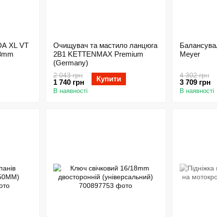
DA XL VT
Очищувач та мастило ланцюга
Балансува
18mm
2В1 KETTENMAX Premium
Meyer
(Germany)
2 043 грн
4 302 грн
Купити
1 740 грн
3 709 грн
В наявності
В наявності