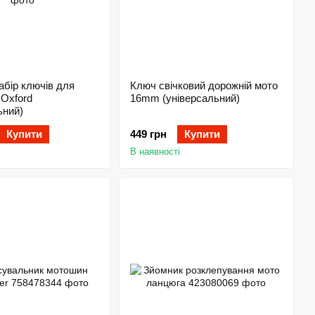
абір ключів для
Ключ свічковий дорожній мото
Oxford
16mm (універсальний)
ьний)
Купити
449 грн
Купити
В наявності