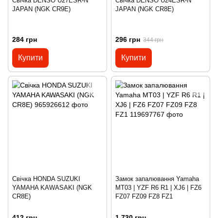
Свічка DENSO U27ESR-N
Свічка DENSO U24ESR-N
JAPAN (NGK CR9E)
JAPAN (NGK CR8E)
284 грн
296 грн
344 грн
Купити
Купити
Свічка HONDA SUZUKI
Замок запалювання Yamaha
YAMAHA KAWASAKI (NGK
MT03 | YZF R6 R1 | XJ6 | FZ6
CR8E)
FZ07 FZ09 FZ8 FZ1
412 грн
1 730 грн