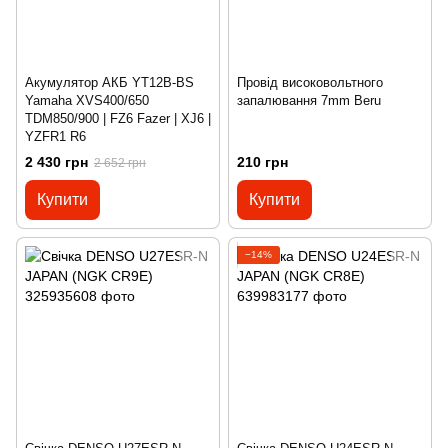
Акумулятор АКБ YT12B-BS
Провід високовольтного
Yamaha XVS400/650
запалювання 7mm Beru
TDM850/900 | FZ6 Fazer | XJ6 |
YZFR1 R6
2 430 грн
210 грн
2 652 грн
Купити
Купити
−14%