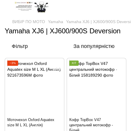
ВИБІР ПО МОТО
Yamaha
Yamaha XJ6 | XJ600/900S Devers
Yamaha XJ6 | XJ600/900S Deversion
Фільтр
За популярністю
−3%
ХІТ
Моточехол Oxford Aquatex
Кофр TopBox V47
size M L XL (Англія)
центральний мотокофр -
Білий