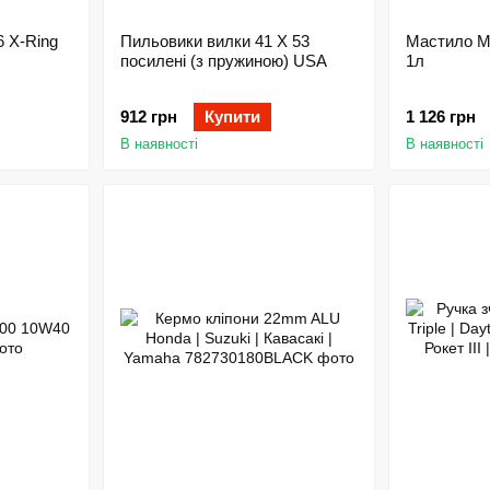
 X-Ring
Пильовики вилки 41 X 53
Мастило М
посилені (з пружиною) USA
1л
912 грн
Купити
1 126 грн
В наявності
В наявності