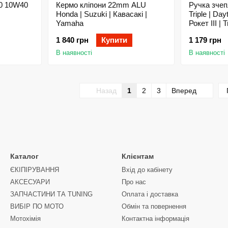
0 10W40
Кермо кліпони 22mm ALU
Ручка зче
Honda | Suzuki | Кавасакі |
Triple | Day
Yamaha
Рокет III | T
1 840 грн
Купити
1 179 грн
В наявності
В наявності
Назад
1
2
3
Вперед
Каталог
Клієнтам
ЄКІПІРУВАННЯ
Вхід до кабінету
АКСЕСУАРИ
Про нас
ЗАПЧАСТИНИ ТА ТUNING
Оплата і доставка
ВИБІР ПО МОТО
Обмін та повернення
Мотохімія
Контактна інформація