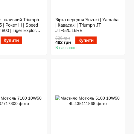
 паливний Triumph
Зірка передня Suzuki | Yamaha
 | Рокет III | Speed
| Кавасакі | Triumph JT
er 800 | Tiger Explorer
JTF520.16RB
528 грн
Купити
Купити
482 грн
В наявності