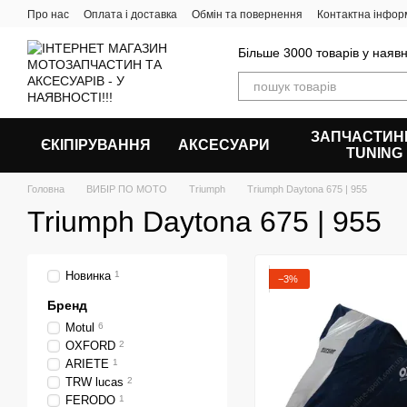
Перейти до основного контенту
Про нас
Оплата і доставка
Обмін та повернення
Контактна інфор
Більше 3000 товарів у наявн
ЗАПЧАСТИН
ЄКІПІРУВАННЯ
АКСЕСУАРИ
ТUNING
Головна
ВИБІР ПО МОТО
Triumph
Triumph Daytona 675 | 955
Triumph Daytona 675 | 955
Новинка
1
−3%
Бренд
Motul
6
OXFORD
2
ARIETE
1
TRW lucas
2
FERODO
1