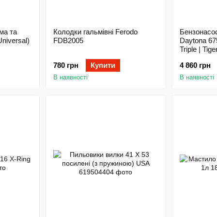
ма та
Колодки гальмівні Ferodo
Бензонасос
niversal)
FDB2005
Daytona 675
Triple | Tig
1200
780 грн
Купити
4 860 грн
В наявності
В наявності