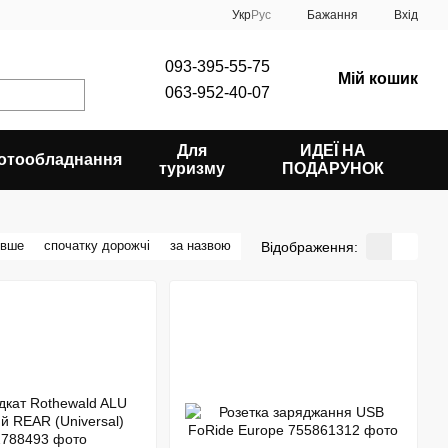
Укр
Рус
Бажання
Вхід
093-395-55-75
Мій кошик
063-952-40-07
Для
ИДЕЇ НА
отообладнання
туризму
ПОДАРУНОК
евше
спочатку дорожчі
за назвою
Відображення: