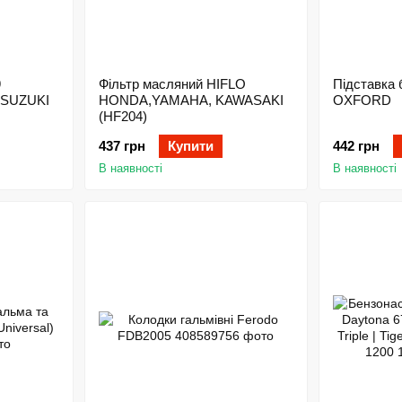
9
Фільтр масляний HIFLO
Підставка б
 SUZUKI
HONDA,YAMAHA, KAWASAKI
OXFORD
(HF204)
437 грн
Купити
442 грн
В наявності
В наявності