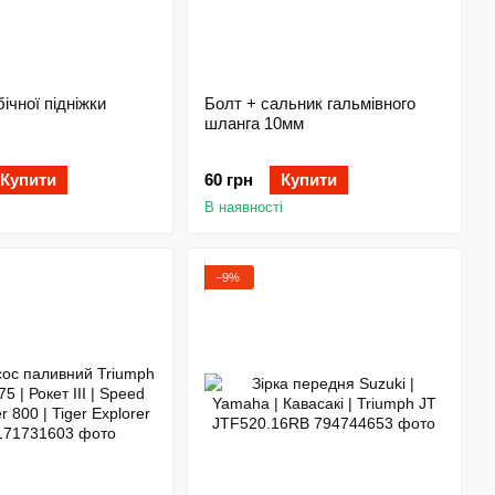
ічної підніжки
Болт + сальник гальмівного
шланга 10мм
Купити
60 грн
Купити
В наявності
−9%