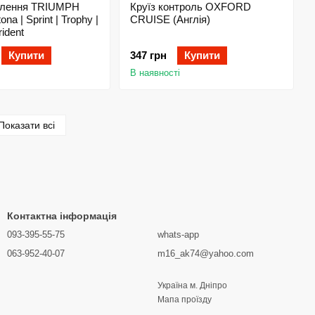
плення TRIUMPH
Круїз контроль OXFORD
tona | Sprint | Trophy |
CRUISE (Англія)
rident
Купити
347 грн
Купити
В наявності
Показати всі
Контактна інформація
093-395-55-75
whats-app
063-952-40-07
m16_ak74@yahoo.com
Україна м. Дніпро
Мапа проїзду