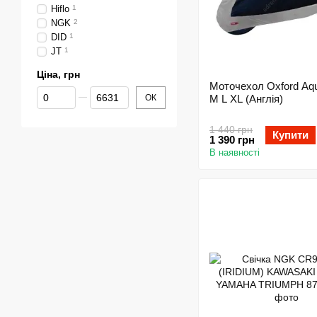
Hiflo
1
NGK
2
DID
1
JT
1
Ціна, грн
Моточехол Oxford Aqu
Від Ціна, грн
До Ціна, грн
ОК
M L XL (Англія)
1 440 грн
Купити
1 390 грн
В наявності