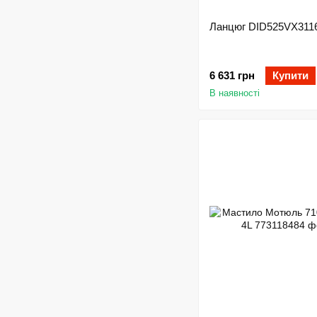
Ланцюг DID525VX3116
6 631 грн
Купити
В наявності