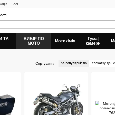
мація
Блог
ості!
И ТА
ВИБІР ПО
Гума|
Мотохімія
М
МОТО
камери
за популярністю
спочатку деш
Сортування: