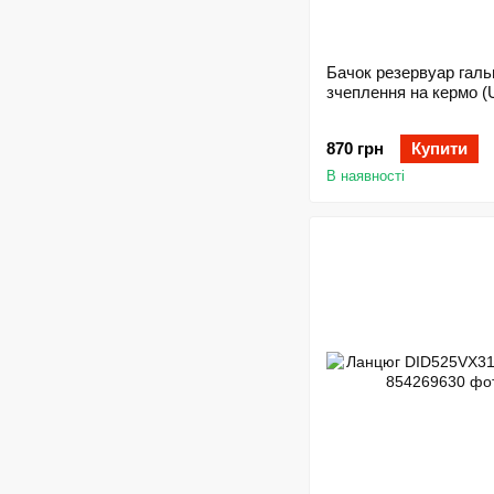
Бачок резервуар галь
зчеплення на кермо (U
870 грн
Купити
В наявності