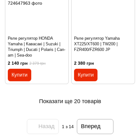
Реле регулятор HONDA
Реле регулятор Yamaha
Yamaha | Кавасакі | Suzuki |
XT225/XT600 | TW200 |
Triumph | Ducati | Polaris | Can-
FZR400/FZR600 JP
am | Sea-doo
2 140 грн
2 380 грн
2 379 грн
Купити
Купити
Показати ще 20 товарів
Назад
Вперед
1
з 14