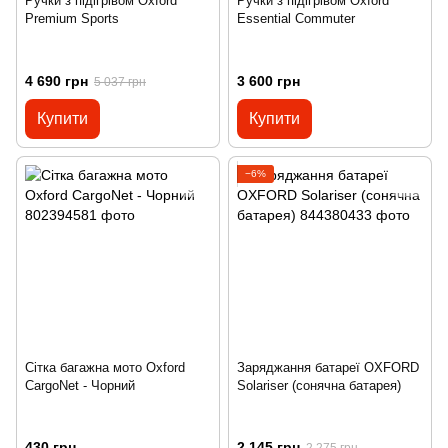
Ручки з підігрівом Oxford
Ручки з підігрівом Oxford
Premium Sports
Essential Commuter
4 690 грн
3 600 грн
5 037 грн
Купити
Купити
−6%
Сітка багажна мото Oxford
Заряджання батареї OXFORD
CargoNet - Чорний
Solariser (сонячна батарея)
430 грн
2 145 грн
2 275 грн