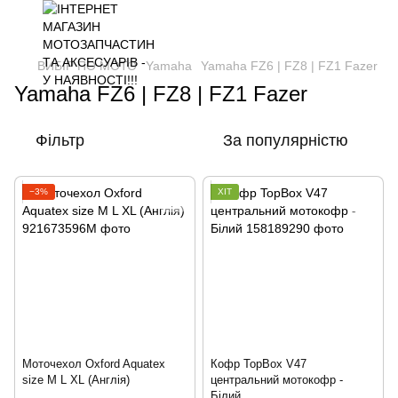
ВИБІР ПО МОТО
Yamaha
Yamaha FZ6 | FZ8 | FZ1 Fazer
Yamaha FZ6 | FZ8 | FZ1 Fazer
Фільтр
За популярністю
−3%
ХІТ
Моточехол Oxford Aquatex
Кофр TopBox V47
size M L XL (Англія)
центральний мотокофр -
Білий