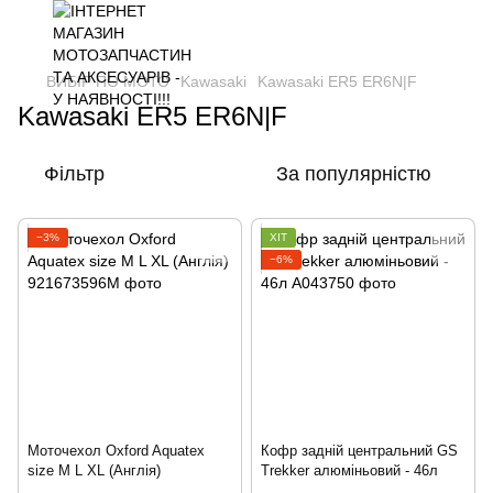
ВИБІР ПО МОТО
Kawasaki
Kawasaki ER5 ER6N|F
Kawasaki ER5 ER6N|F
Фільтр
За популярністю
−3%
ХІТ
−6%
Моточехол Oxford Aquatex
Кофр задній центральний GS
size M L XL (Англія)
Trekker алюміньовий - 46л