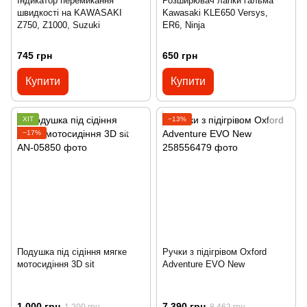
Індикатор перемикання
Розширювач лапки гальма
швидкості на KAWASAKI
Kawasaki KLE650 Versys,
Z750, Z1000, Suzuki
ER6, Ninja
745 грн
650 грн
Купити
Купити
ХІТ
−13%
−17%
Подушка під сідіння мягке
Ручки з підігрівом Oxford
мотосидіння 3D sit
Adventure EVO New
1 000 грн
7 390 грн
1 200 грн
8 462 грн