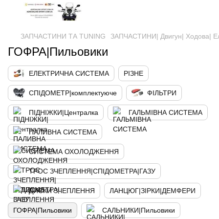
ЗАПЧАСТИНИ ТА ТUNING
ЗАПЧАСТИНИ| Двигун| Ходова| Е
ГОФРА|Пильовики
ЕЛЕКТРИЧНА СИСТЕМА
РІЗНЕ
СПІДОМЕТР|комплектуюче
ФІЛЬТРИ
ПІДНІЖКИ|Централка
ГАЛЬМІВНА СИСТЕМА
ПАЛИВНА СИСТЕМА
СИСТЕМА ОХОЛОДЖЕННЯ
ТРОС ЗЧЕПЛЕННЯ|СПІДОМЕТРА|ГАЗУ
ДИСКИ ЗЧЕПЛЕННЯ
ЛАНЦЮГ|ЗІРКИ|ДЕМФЕРИ
ГОФРА|Пильовики
САЛЬНИКИ|Пильовики