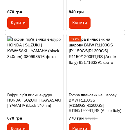
670 грн
840 грн
Купити
Купити
−11%
Гофри пір'я вилки ендуро
Гофра пильовик на шарову
HONDA | SUZUKI | KAWASAKI
BMW R1100GS
| YAMAHA (black 340mm)
|R1150GS|R1200GS|
R1150/1200RT,RS (Ariete Italy)
670 грн
770 грн
870 грн
Купити
Купити