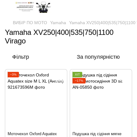
ВИБІР ПО МОТО
Yamaha
Yamaha XV250|400|535|750|1100 
Yamaha XV250|400|535|750|1100
Virago
Фільтр
За популярністю
−3%
ХІТ
−17%
Моточехол Oxford Aquatex
Подушка під сідіння мягке