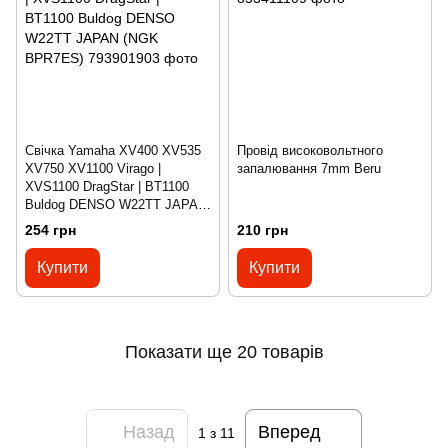
Свічка Yamaha XV400 XV535
Провід високовольтного
XV750 XV1100 Virago |
запалювання 7mm Beru
XVS1100 DragStar | BT1100
Buldog DENSO W22TT JAPAN
(NGK BPR7ES)
254 грн
210 грн
Купити
Купити
Показати ще 20 товарів
Назад
Вперед
1
з 11