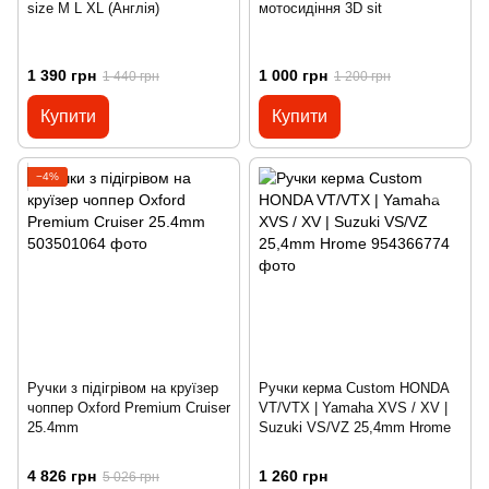
size M L XL (Англія)
мотосидіння 3D sit
1 390 грн
1 000 грн
1 440 грн
1 200 грн
Купити
Купити
−4%
Ручки з підігрівом на круїзер
Ручки керма Custom HONDA
чоппер Oxford Premium Cruiser
VT/VTX | Yamaha XVS / XV |
25.4mm
Suzuki VS/VZ 25,4mm Hrome
4 826 грн
1 260 грн
5 026 грн