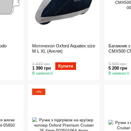
rodo
Моточехол Oxford Aquatex size
Багажник 
M L XL (Англія)
CMX500 CM
1 440 грн
5 600 грн
Купити
1 390 грн
5 200 грн
В наявності
В наявності
−4%