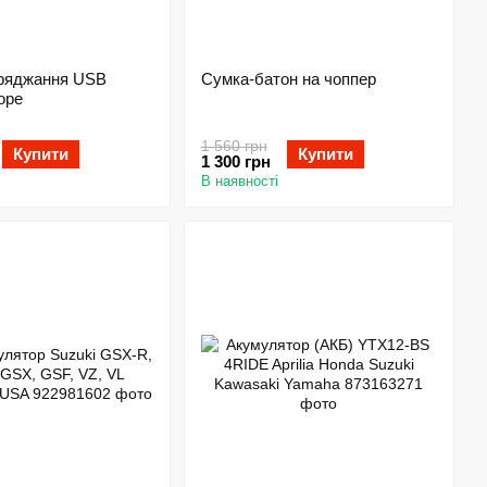
аряджання USB
Сумка-батон на чоппер
ope
1 560 грн
Купити
Купити
1 300 грн
В наявності