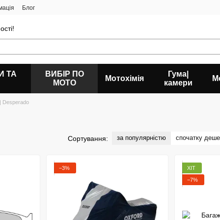
мація
Блог
ості!
И ТА
ВИБІР ПО
Гума|
Мотохімія
М
МОТО
камери
r| Desperado
за популярністю
спочатку деш
Сортування:
−3%
ХІТ
−7%