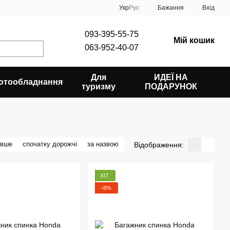
Укр
Рус
Бажання
Вхід
093-395-55-75
Мій кошик
063-952-40-07
Для
ИДЕЇ НА
отообладнання
туризму
ПОДАРУНОК
евше
спочатку дорожчі
за назвою
Відображення:
ХІТ
−8%