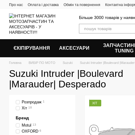
Перейти до основного контенту
Про нас
Оплата і доставка
Обмін та повернення
Контактна інфор
Більше 3000 товарів у наявн
ЗАПЧАСТИН
ЄКІПІРУВАННЯ
АКСЕСУАРИ
ТUNING
Головна
ВИБІР ПО МОТО
Suzuki
Suzuki Intruder |Boulevard |Maraude
Suzuki Intruder |Boulevard
|Marauder| Desperado
Розпродаж
1
ХІТ
Хіт
18
Бренд
Motul
13
OXFORD
6