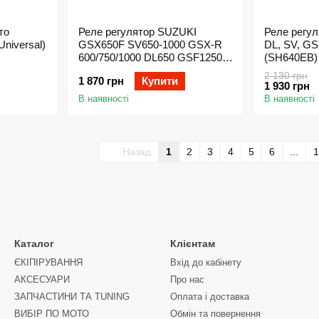
то
Реле регулятор SUZUKI
Реле регул
iversal)
GSX650F SV650-1000 GSX-R
DL, SV, GS
600/750/1000 DL650 GSF1250
(SH640EB)
VL800/1500
2 130 грн
1 870 грн
Купити
1 930 грн
В наявності
В наявності
Назад
1
2
3
4
5
6
...
1
Каталог
Клієнтам
ЄКІПІРУВАННЯ
Вхід до кабінету
АКСЕСУАРИ
Про нас
ЗАПЧАСТИНИ ТА ТUNING
Оплата і доставка
ВИБІР ПО МОТО
Обмін та повернення