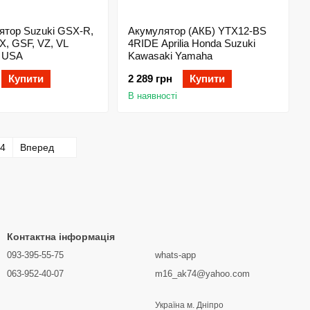
ятор Suzuki GSX-R,
Акумулятор (АКБ) YTX12-BS
X, GSF, VZ, VL
4RIDE Aprilia Honda Suzuki
 USA
Kawasaki Yamaha
Купити
2 289 грн
Купити
В наявності
4
Вперед
Контактна інформація
093-395-55-75
whats-app
063-952-40-07
m16_ak74@yahoo.com
Україна м. Дніпро