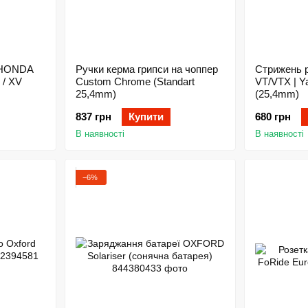
 HONDA
Ручки керма грипси на чоппер
Стрижень 
 / XV
Custom Сhrome (Standart
VT/VTX | 
25,4mm)
(25,4mm)
837 грн
Купити
680 грн
В наявності
В наявності
−6%