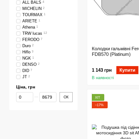
ALL BALS
4
MICHELIN
2
TOURMAX
1
ARIETE
1
Athena
1
TRW lucas
12
FERODO
7
Duro
2
Колодки гальмівні Fe
Hiflo
3
FDB570 (Platinum)
NGK
1
DENSO
2
1 143 грн
Купити
DID
7
JT
2
В наявності
Ціна, грн
Від Ціна, грн
До Ціна, грн
ОК
ХІТ
−17%