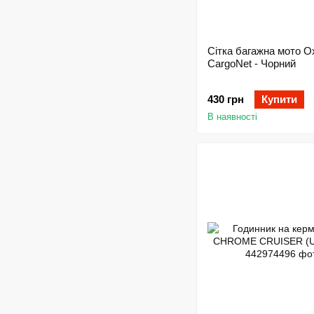
Сітка багажна мото O
CargoNet - Чорний
430 грн
Купити
В наявності