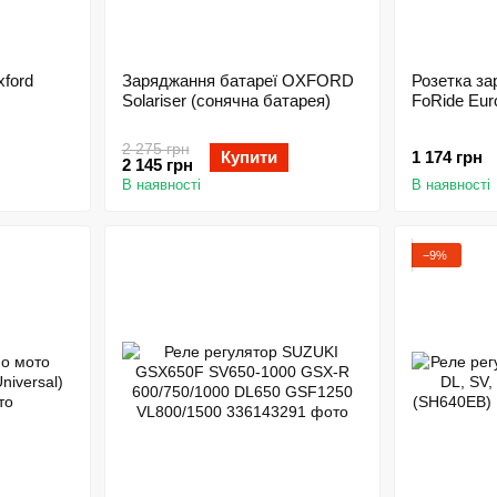
xford
Заряджання батареї OXFORD
Розетка з
Solariser (сонячна батарея)
FoRide Eur
2 275 грн
Купити
1 174 грн
2 145 грн
В наявності
В наявності
−9%