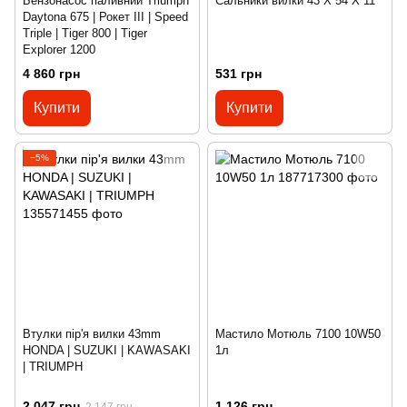
Бензонасос паливний Triumph
Сальники вилки 43 X 54 Х 11
Daytona 675 | Рокет III | Speed
Triple | Tiger 800 | Tiger
Explorer 1200
4 860 грн
531 грн
Купити
Купити
−5%
Втулки пір'я вилки 43mm
Мастило Мотюль 7100 10W50
HONDA | SUZUKI | KAWASAKI
1л
| TRIUMPH
2 047 грн
1 126 грн
2 147 грн