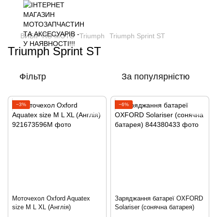
ВИБІР ПО МОТО
Triumph
Triumph Sprint ST
Triumph Sprint ST
Фільтр
За популярністю
−3%
−6%
Моточехол Oxford Aquatex
Заряджання батареї OXFORD
size M L XL (Англія)
Solariser (сонячна батарея)