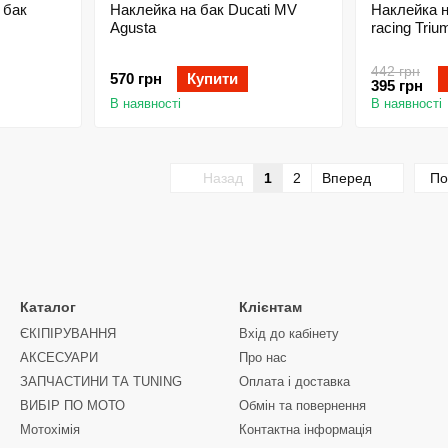
 бак
Наклейка на бак Ducati MV
Наклейка н
Agusta
racing Triu
442 грн
570 грн
Купити
395 грн
В наявності
В наявності
Назад
1
2
Вперед
По
Каталог
Клієнтам
ЄКІПІРУВАННЯ
Вхід до кабінету
АКСЕСУАРИ
Про нас
ЗАПЧАСТИНИ ТА ТUNING
Оплата і доставка
ВИБІР ПО МОТО
Обмін та повернення
Мотохімія
Контактна інформація