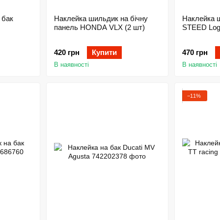
 бак
Наклейка шильдик на бічну
Наклейка
панель HONDA VLX (2 шт)
STEED Log
420 грн
Купити
470 грн
В наявності
В наявності
−11%