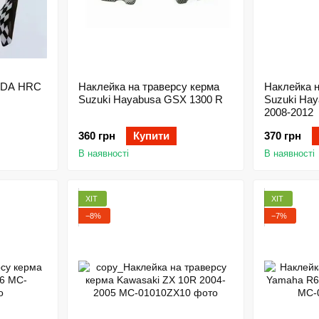
NDA HRC
Наклейка на траверсу керма
Наклейка н
Suzuki Hayabusa GSX 1300 R
Suzuki Ha
2008-2012
360 грн
Купити
370 грн
В наявності
В наявності
ХІТ
ХІТ
−8%
−7%