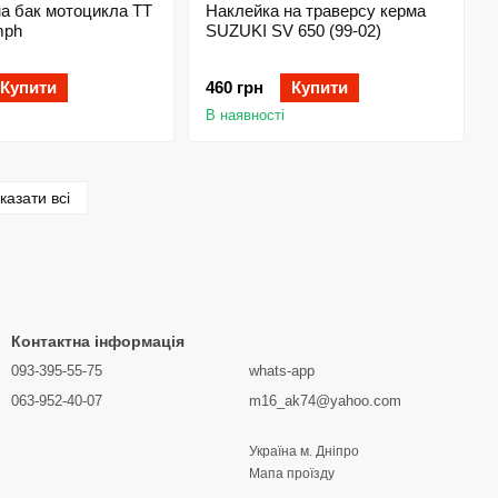
а бак мотоцикла TT
Наклейка на траверсу керма
mph
SUZUKI SV 650 (99-02)
Купити
460 грн
Купити
В наявності
казати всі
Контактна інформація
093-395-55-75
whats-app
063-952-40-07
m16_ak74@yahoo.com
Україна м. Дніпро
Мапа проїзду