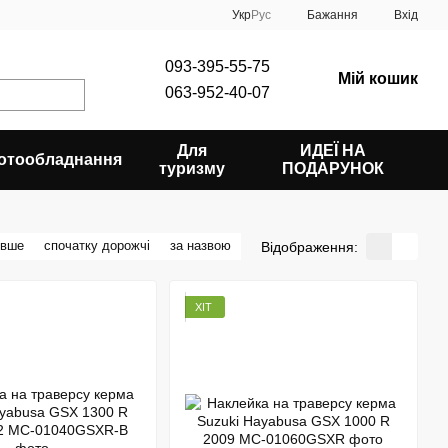
Укр
Рус
Бажання
Вхід
093-395-55-75
Мій кошик
063-952-40-07
Для
ИДЕЇ НА
отообладнання
туризму
ПОДАРУНОК
евше
спочатку дорожчі
за назвою
Відображення:
ХІТ