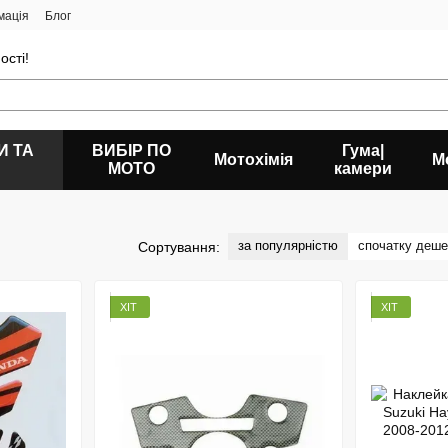
мація
Блог
ості!
И ТА
ВИБІР ПО
Гума|
Мотохімія
М
МОТО
камери
за популярністю
спочатку деш
Сортування:
ХІТ
ХІТ