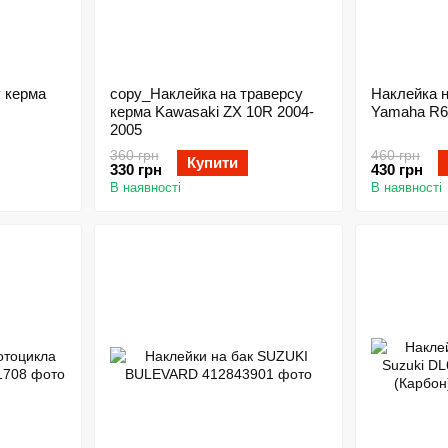
у керма
copy_Наклейка на траверсу
Наклейка н
керма Kawasaki ZX 10R 2004-
Yamaha R6
2005
360 грн
460 грн
Купити
330 грн
430 грн
В наявності
В наявності