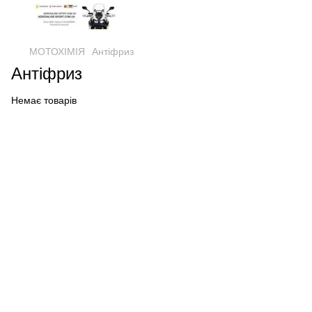
МОТОХІМІЯ
Антіфриз
Антіфриз
Немає товарів