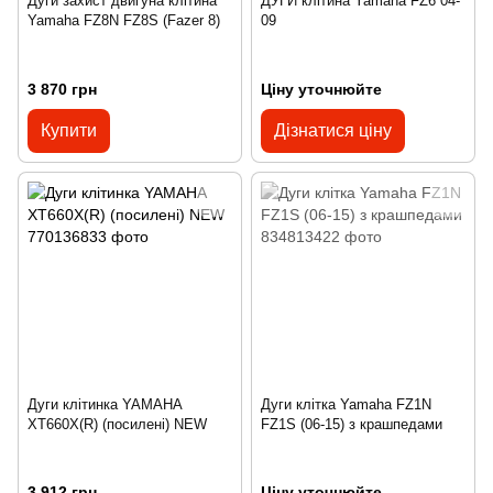
Дуги захист двигуна клітина
ДУГИ клітина Yamaha FZ6 04-
Yamaha FZ8N FZ8S (Fazer 8)
09
3 870 грн
Ціну уточнюйте
Купити
Дізнатися ціну
Дуги клітинка YAMAHA
Дуги клітка Yamaha FZ1N
XT660X(R) (посилені) NEW
FZ1S (06-15) з крашпедами
3 912 грн
Ціну уточнюйте