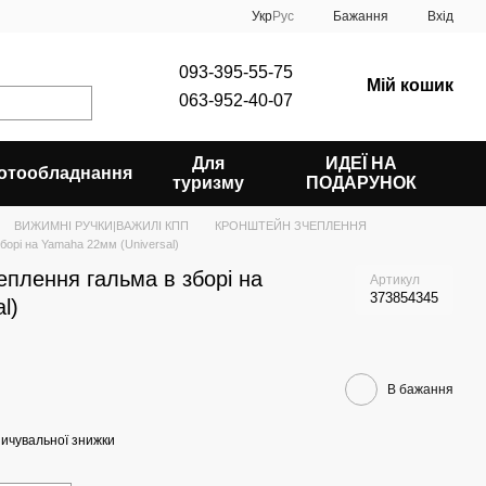
Укр
Рус
Бажання
Вхід
093-395-55-75
Мій кошик
063-952-40-07
Для
ИДЕЇ НА
отообладнання
туризму
ПОДАРУНОК
ВИЖИМНІ РУЧКИ|ВАЖИЛІ КПП
КРОНШТЕЙН ЗЧЕПЛЕННЯ
борі на Yamaha 22мм (Universal)
еплення гальма в зборі на
Артикул
373854345
l)
В бажання
ичувальної знижки