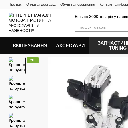
Перейти до основного контенту
Про нас
Оплата і доставка
Обмін та повернення
Контактна інфор
Більше 3000 товарів у наявн
ЗАПЧАСТИН
ЄКІПІРУВАННЯ
АКСЕСУАРИ
ТUNING
ХІТ