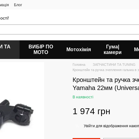
мація
Блог
ості!
И ТА
ВИБІР ПО
Гума|
Мотохімія
М
МОТО
камери
Головна
ЗАПЧАСТИНИ ТА ТUNING
Кронштейн та ручка зчеплення гальма в з
Кронштейн та ручка зч
Yamaha 22мм (Universa
В наявності
1 974 грн
Увійти
для відображення накоп
%