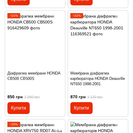
−21%
−22%
Діафрагма мембрани HONDA
Мембрана діафрагма
CB500 CB500S
карбюратора HONDA Deauville
NT650 1998-2001
850 грн
870 грн
1 080 грн
1 120 грн
Купити
Купити
−20%