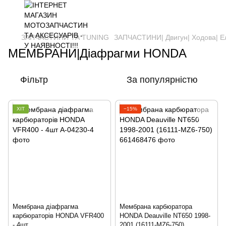
ЗАПЧАСТИНИ ТА ТUNING
ЗАПЧАСТИНИ| Двигун| Ходова| Е
МЕМБРАНИ|Діафрагми HONDA
Фільтр
За популярністю
ХІТ
−15%
Мембрана діафрагма
Мембрана карбюратора
карбюраторів HONDA VFR400
HONDA Deauville NT650 1998-
- 4шт
2001 (16111-MZ6-750)