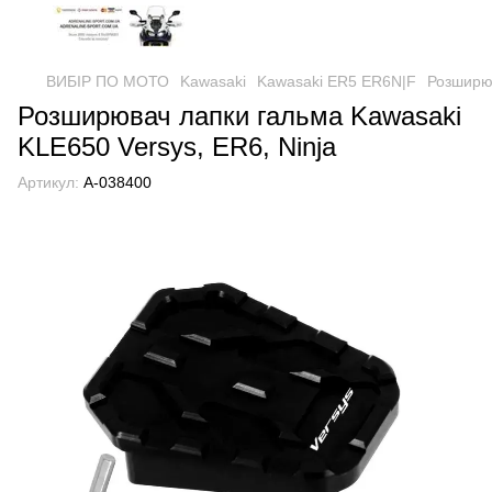
ВИБІР ПО МОТО
Kawasaki
Kawasaki ER5 ER6N|F
Розширюв
Розширювач лапки гальма Kawasaki
KLE650 Versys, ER6, Ninja
Артикул:
А-038400