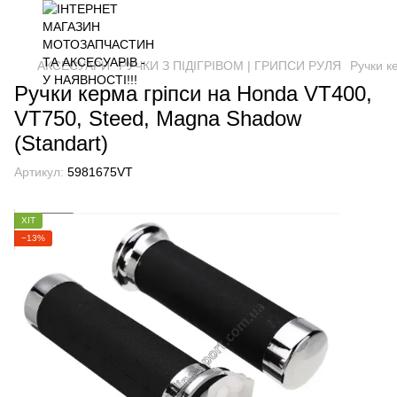
АКСЕСУАРИ
РУЧКИ З ПІДІГРІВОМ | ГРИПСИ РУЛЯ
Ручки к
Ручки керма гріпси на Honda VT400,
VT750, Steed, Magna Shadow
(Standart)
Артикул:
5981675VT
ХІТ
−13%