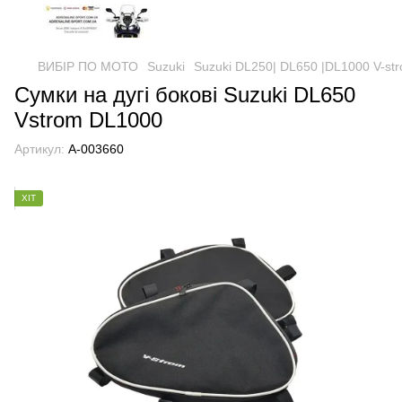
ВИБІР ПО МОТО
Suzuki
Suzuki DL250| DL650 |DL1000 V-st
Сумки на дугі бокові Suzuki DL650
Vstrom DL1000
Артикул:
А-003660
ХІТ