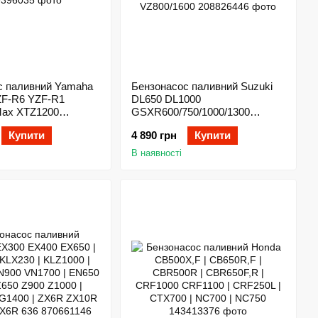
с паливний Yamaha
Бензонасос паливний Suzuki
ZF-R6 YZF-R1
DL650 DL1000
ax XTZ1200
GSXR600/750/1000/1300
SV650/1000 TL1000 VL800/1500
Купити
4 890 грн
Купити
VZ800/1600
В наявності