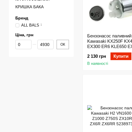
КРИШКА БАКА
Бренд
ALL BALS
1
Ціна, грн
Бензонасос паливний
Kawasaki KX250F KX
Від Ціна, грн
До Ціна, грн
ОК
EX300 ER6 KLE650 E
ZX600 ZX6R ZX636 Z
2 130 грн
Купити
VN900 VN1700
В наявності