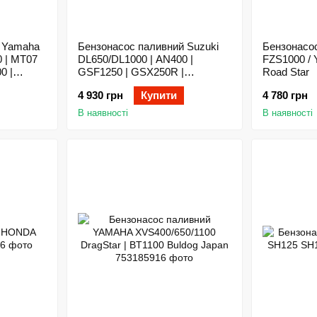
 Yamaha
Бензонасос паливний Suzuki
Бензонасо
0 | MT07
DL650/DL1000 | AN400 |
FZS1000 / 
0 |
GSF1250 | GSX250R |
Road Star
Tenere |
GSX650F | GSX-R600/750/1000
4 930 грн
Купити
4 780 грн
50 |
| SV650/SFV650 | GSXR1300R |
VL1500
В наявності
В наявності