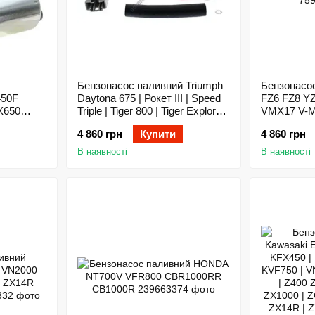
Бензонасос паливний Triumph
Бензонасо
450F
Daytona 675 | Рокет III | Speed
FZ6 FZ8 Y
X650
Triple | Tiger 800 | Tiger Explorer
VMX17 V-M
1000
1200
FJR1300
4 860 грн
Купити
4 860 грн
В наявності
В наявності