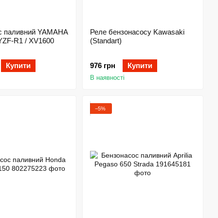
с паливний YAMAHA
Реле бензонасосу Kawasaki
YZF-R1 / XV1600
(Standart)
Купити
976 грн
Купити
В наявності
−5%