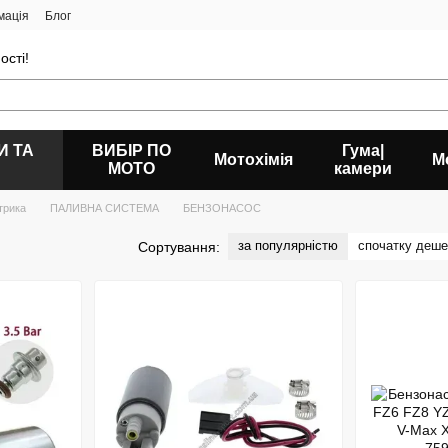
мація
Блог
ості!
И ТА
ВИБІР ПО
Гума|
Мотохімія
М
МОТО
камери
трика
ПАЛИВНА СИСТЕМА
БЕНЗОНАСОС
за популярністю
спочатку деш
Сортування: