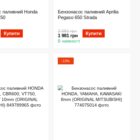
с паливний Honda
Бензонасос паливний Aprilia
50
Pegaso 650 Strada
2 081 грн
Купити
Купити
1 981 грн
В наявності
−13%