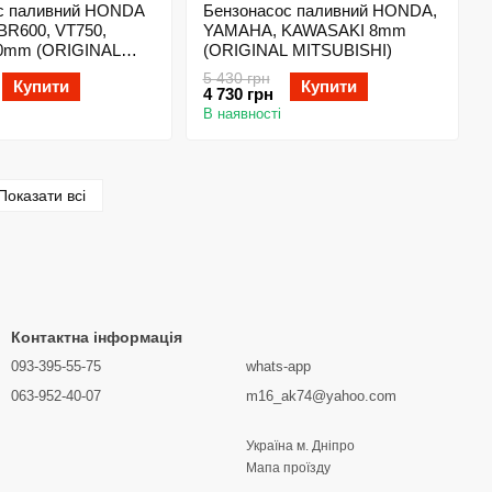
с паливний HONDA
Бензонасос паливний HONDA,
BR600, VT750,
YAMAHA, KAWASAKI 8mm
0mm (ORIGINAL
(ORIGINAL MITSUBISHI)
I)
5 430 грн
Купити
Купити
4 730 грн
В наявності
Показати всі
Контактна інформація
093-395-55-75
whats-app
063-952-40-07
m16_ak74@yahoo.com
Україна м. Дніпро
Мапа проїзду