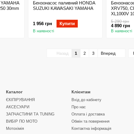
й YAMAHA
Бензонасос паливний HONDA
Бензонасо
250 30mm
SUZUKI KAWASAKI YAMAHA
XRV750, C
XL1000V 1
MITSUBISH
5 290 грн
1 956 грн
Купити
4 890 грн
В наявності
В наявності
Назад
1
2
3
Вперед
Каталог
Клієнтам
ЄКІПІРУВАННЯ
Вхід до кабінету
АКСЕСУАРИ
Про нас
ЗАПЧАСТИНИ ТА ТUNING
Оплата і доставка
ВИБІР ПО МОТО
Обмін та повернення
Мотохімія
Контактна інформація