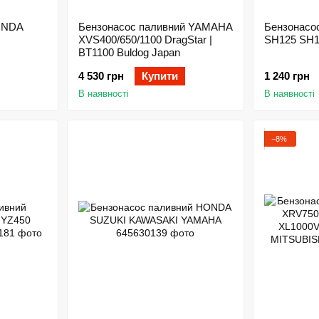
ONDA
Бензонасос паливний YAMAHA
Бензонасо
XVS400/650/1100 DragStar |
SH125 SH1
BT1100 Buldog Japan
4 530 грн
Купити
1 240 грн
В наявності
В наявності
−8%