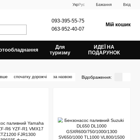
Укр
Рус
Бажання
Вхід
093-395-55-75
Мій кошик
063-952-40-07
Для
ИДЕЇ НА
отообладнання
туризму
ПОДАРУНОК
евше
спочатку дорожчі
за назвою
Відображення: