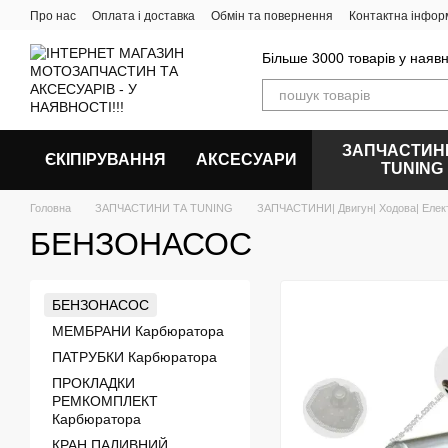
Перейти до основного контенту
Про нас
Оплата і доставка
Обмін та повернення
Контактна інфор
Більше 3000 товарів у наявн
ЗАПЧАСТИН
ЄКІПІРУВАННЯ
АКСЕСУАРИ
ТUNING
Головна
ЗАПЧАСТИНИ ТА ТUNING
ЗАПЧАСТИНИ| Двигун| Ходова| Елек
БЕНЗОНАСОС
БЕНЗОНАСОС
МЕМБРАНИ Карбюратора
ПАТРУБКИ Карбюратора
ПРОКЛАДКИ
РЕМКОМПЛЕКТ
Карбюратора
КРАН ПАЛИВНИЙ