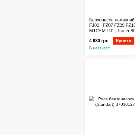
Бензонасос паливний
FJ09 | FZ07 FZ09 FZ1
MT09 MT10 | Tracer 90
XSR700/900 | XTZ700 
4 930 грн
Купити
XV1700 XV1900 | XVS9
YZF-R1
В наявності