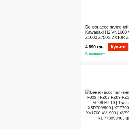
Бензонасос паливний
Kawasaki H2 VN1600
Z1000 Z750S ZX10R 
ZX6R ZX6RR
4 890 грн
Купити
В наявності