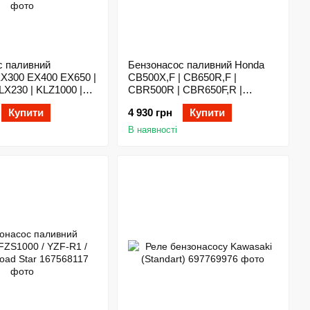
с паливний
Бензонасос паливний Honda
EX300 EX400 EX650 |
CB500X,F | CB650R,F |
LX230 | KLZ1000 |
CBR500R | CBR650F,R |
N900 VN1700 |
CRF1000 CRF1100 | CRF250L |
Купити
4 930 грн
Купити
00 Z650 Z900 Z1000 |
CTX700 | NC700 | NC750
ZG1400 | ZX6R ZX10R
В наявності
X6R 636