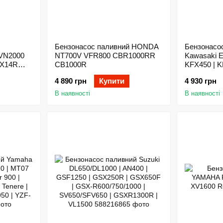
Бензонасос паливний HONDA
Бензонасо
 VN2000
NT700V VFR800 CBR1000RR
Kawasaki 
ZX14R
CB1000R
KFX450 | K
KVF750 | V
4 890 грн
Купити
4 930 грн
EN650 | Z4
ZX1000 | 
В наявності
В наявності
ZX14R | Z