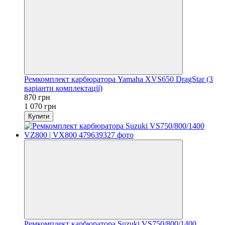
Ремкомплект карбюратора Yamaha XVS650 DragStar (3
варіанти комплектації)
870 грн
1 070 грн
Купити
Ремкомплект карбюратора Suzuki VS750/800/1400