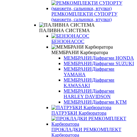
РЕМКОМПЛЕКТИ СУПОРТУ
(манжети, сальники, втулки)
ПАЛИВНА СИСТЕМА
БЕНЗОНАСОС
МЕМБРАНИ Карбюратора
МЕМБРАНИ|Діафрагми HONDA
МЕМБРАНИ|Діафрагми SUZUKI
МЕМБРАНИ|Діафрагми
YAMAHA
МЕМБРАНИ|Діафрагми
KAWASAKI
МЕМБРАНИ|Діафрагми
HARLEY DAVIDSON
МЕМБРАНИ|Діафрагми KTM
ПАТРУБКИ Карбюратора
ПРОКЛАДКИ РЕМКОМПЛЕКТ
Карбюратора