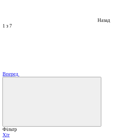
Назад
1
з 7
Вперед
Фільтр
Хіт