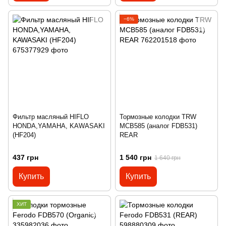
−6%
Фильтр масляный HIFLO
Тормозные колодки TRW
HONDA,YAMAHA, KAWASAKI
MCB585 (аналог FDB531)
(HF204)
REAR
437 грн
1 540 грн
1 640 грн
Купить
Купить
ХИТ