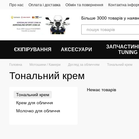
Перейти до основного контенту
Про нас
Оплата і доставка
Обмін та повернення
Контактна інфор
Більше 3000 товарів у наявн
ЗАПЧАСТИН
ЄКІПІРУВАННЯ
АКСЕСУАРИ
ТUNING
Головна
Мотошини / Камери
Догляд за обличчям
Тональний крем
Тональний крем
Немає товарів
Тональний крем
Крем для обличчя
Молочко для обличчя