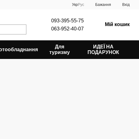
Укр
Рус
Бажання
Вхід
093-395-55-75
Мій кошик
063-952-40-07
Для
ИДЕЇ НА
отообладнання
туризму
ПОДАРУНОК