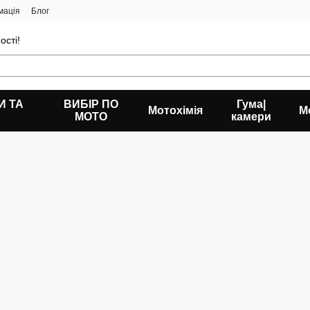
мація
Блог
ості!
И ТА
ВИБІР ПО
Гума|
Мотохімія
М
МОТО
камери