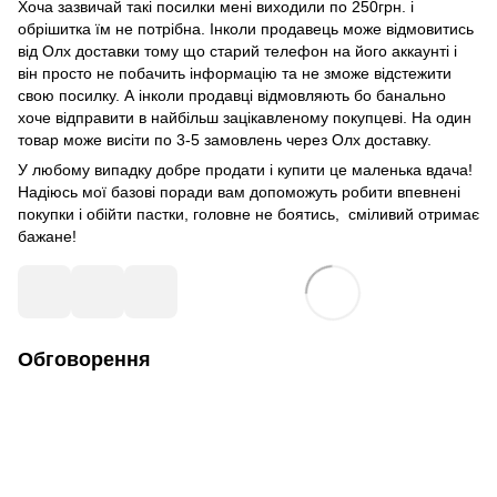
Хоча зазвичай такі посилки мені виходили по 250грн. і
обрішитка їм не потрібна. Інколи продавець може відмовитись
від Олх доставки тому що старий телефон на його аккаунті і
він просто не побачить інформацію та не зможе відстежити
свою посилку. А інколи продавці відмовляють бо банально
хоче відправити в найбільш зацікавленому покупцеві. На один
товар може висіти по 3-5 замовлень через Олх доставку.
У любому випадку добре продати і купити це маленька вдача!
Надіюсь мої базові поради вам допоможуть робити впевнені
покупки і обійти пастки, головне не боятись, сміливий отримає
бажане!
Обговорення