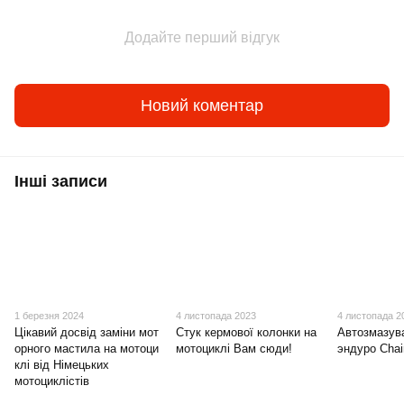
Додайте перший відгук
Новий коментар
Інші записи
1 березня 2024
4 листопада 2023
4 листопада 2
Цікавий досвід заміни мот
Стук кермової колонки на
Автозмазув
орного мастила на мотоци
мотоциклі Вам сюди!
эндуро Chai
клі від Німецьких
мотоциклістів