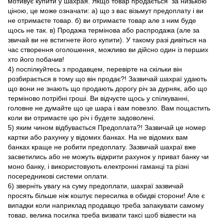
мотивує купити у шахрая. Якщо товар продається за низькою
ціною, це може означати: а) що з вас візьмут предоплату і ви
не отримаєте товар. б) ви отримаєте товар але з ним буде
щось не так. в) Продажа термінова або распродажа (але за
звичай ви не встигнете його купити). У такому разі дивіться на
час створення оголошення, можливо ви дійсно один із перших
хто його побачив!
4) поспілкуйтесь з продавцем, перевірте на скільки він
розбирається в тому що він продає?! Зазвичай шахраї удають
що вони не знають що продають дорогу річ за дурняк, або що
терміново потрібні гроші. Ви відчуєте щось у спілкуванні,
головне не думайте що це шара і вам повезло. Вам пощастить
коли ви отримаєте цю річ і будете задоволені.
5) яким чином відбувається Предоплата?! Зазвичай це номер
картки або рахунку у відомих банках. На не відомих вам
банках краще не робити предоплату. Зазвичай шахраї вже
засветились або не можуть відкрити рахунок у приват банку чи
моно банку, і використовують електронні гаманці та різні
посередникові системи оплати.
6) зверніть увагу на суму предоплати, шахраї зазвичай
просять більше ніж коштує пересилка в обидві сторони! Але є
випадки коли наприклад продавцю треба запакувати самому
товар, велика посилка треба визвати таксі щоб відвести на