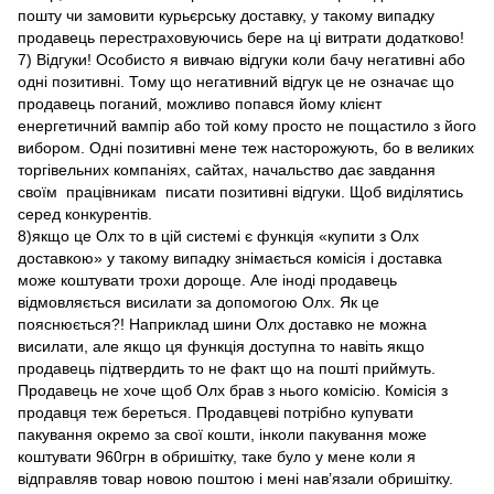
пошту чи замовити курьєрську доставку, у такому випадку
продавець перестраховуючись бере на ці витрати додатково!
7) Відгуки! Особисто я вивчаю відгуки коли бачу негативні або
одні позитивні. Тому що негативний відгук це не означає що
продавець поганий, можливо попався йому клієнт
енергетичний вампір або той кому просто не пощастило з його
вибором. Одні позитивні мене теж насторожують, бо в великих
торгівельних компаніях, сайтах, начальство дає завдання
своїм працівникам писати позитивні відгуки. Щоб виділятись
серед конкурентів.
8)якщо це Олх то в цій системі є функція «купити з Олх
доставкою» у такому випадку знімається комісія і доставка
може коштувати трохи дороще. Але іноді продавець
відмовляється висилати за допомогою Олх. Як це
пояснюється?! Наприклад шини Олх доставко не можна
висилати, але якщо ця функція доступна то навіть якщо
продавець підтвердить то не факт що на пошті приймуть.
Продавець не хоче щоб Олх брав з нього комісію. Комісія з
продавця теж береться. Продавцеві потрібно купувати
пакування окремо за свої кошти, інколи пакування може
коштувати 960грн в обришітку, таке було у мене коли я
відправляв товар новою поштою і мені нав’язали обришітку.