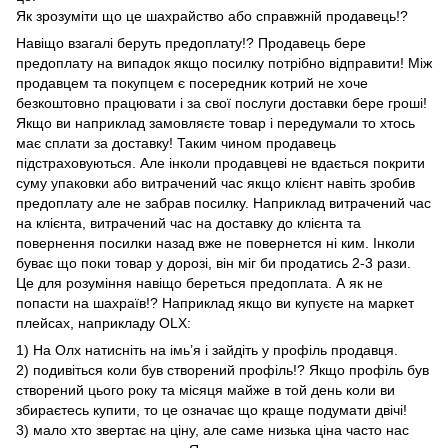
Як зрозуміти що це шахрайство або справжній продавець!?
Навіщо взагалі беруть предоплату!? Продавець бере
предоплату на випадок якщо посилку потрібно відправити! Між
продавцем та покупцем є посередник котрий не хоче
безкоштовно працювати і за свої послуги доставки бере гроші!
Якщо ви наприклад замовляєте товар і передумали то хтось
має сплати за доставку! Таким чином продавець
підстраховуються. Але інколи продавцеві не вдається покрити
суму упаковки або витрачений час якщо клієнт навіть зробив
предоплату але не забрав посилку. Наприклад витрачений час
на клієнта, витрачений час на доставку до клієнта та
повернення посилки назад вже не повернется ні ким. Інколи
буває що поки товар у дорозі, він міг би продатись 2-3 рази.
Це для розуміння навіщо береться предоплата. А як не
попасти на шахраїв!? Наприклад якщо ви купуєте на маркет
плейсах, наприкладу OLX:
1) На Олх натисніть на імь’я і зайдіть у профіль продавця.
2) подивіться коли був створений профіль!? Якщо профіль був
створений цього року та місяця майже в той день коли ви
збираєтесь купити, то це означає що краще подумати двічі!
3) мало хто звертає на ціну, але саме низька ціна часто нас