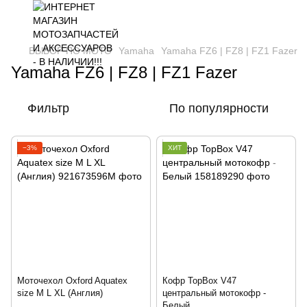
ВЫБОР ПО МОТО
Yamaha
Yamaha FZ6 | FZ8 | FZ1 Fazer
Yamaha FZ6 | FZ8 | FZ1 Fazer
Фильтр
По популярности
−3%
ХИТ
Моточехол Oxford Aquatex
Кофр TopBox V47
size M L XL (Англия)
центральный мотокофр -
Белый