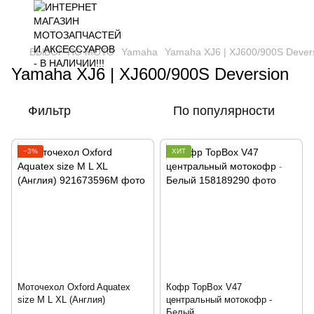
ВЫБОР ПО МОТО
Yamaha
Yamaha XJ6 | XJ600/900S Dever
Yamaha XJ6 | XJ600/900S Deversion
Фильтр
По популярности
−3%
ХИТ
Моточехол Oxford Aquatex
Кофр TopBox V47
size M L XL (Англия)
центральный мотокофр -
Белый