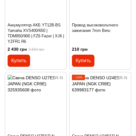
Аккумулятор АКБ YT12B-BS
Провод высоковольтного
Yamaha XVS400/650 |
зажигания 7mm Beru
TDM850/900 | FZ6 Fazer | XJ6 |
YZFR1 R6
2 430 грн
210 грн
2 652 грн
Купить
Купить
−14%