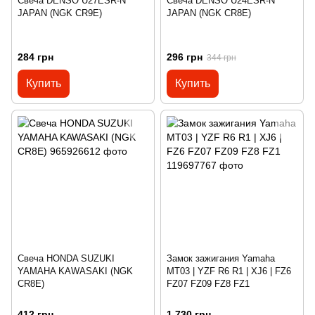
Свеча DENSO U27ESR-N
Свеча DENSO U24ESR-N
JAPAN (NGK CR9E)
JAPAN (NGK CR8E)
284 грн
296 грн
344 грн
Купить
Купить
Свеча HONDA SUZUKI
Замок зажигания Yamaha
YAMAHA KAWASAKI (NGK
MT03 | YZF R6 R1 | XJ6 | FZ6
CR8E)
FZ07 FZ09 FZ8 FZ1
412 грн
1 730 грн