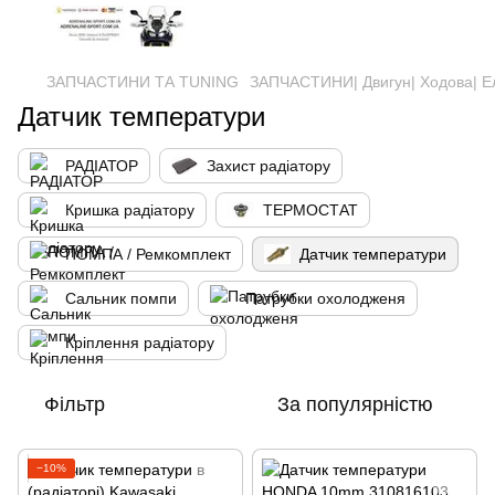
ЗАПЧАСТИНИ ТА ТUNING
ЗАПЧАСТИНИ| Двигун| Ходова| Е
Датчик температури
РАДІАТОР
Захист радіатору
Кришка радіатору
ТЕРМОСТАТ
ПОМПА / Ремкомплект
Датчик температури
Сальник помпи
Патрубки охолодженя
Кріплення радіатору
Фільтр
За популярністю
−10%