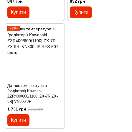
847 грн
832 грн
Купити
Купити
−15%
Датчик температури в
(радіаторі) Kawasaki
ZZR400/600/1100| ZX-7R ZX-
9R| VN800 JP
1 731 грн
2 031 грн
Купити