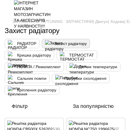
ЗАПЧАСТИНИ ТА ТUNING
ЗАПЧАСТИНИ| Двигун| Ходова| Е
Захист радіатору
РАДІАТОР
Захист радіатору
Кришка радіатору
ТЕРМОСТАТ
ПОМПА / Ремкомплект
Датчик температури
Сальник помпи
Патрубки охолодженя
Кріплення радіатору
Фільтр
За популярністю