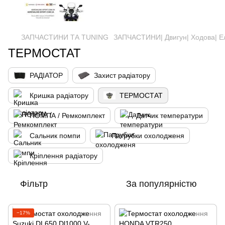
ЗАПЧАСТИНИ ТА ТUNING
ЗАПЧАСТИНИ| Двигун| Ходова| Е
ТЕРМОСТАТ
РАДІАТОР
Захист радіатору
Кришка радіатору
ТЕРМОСТАТ
ПОМПА / Ремкомплект
Датчик температури
Сальник помпи
Патрубки охолодженя
Кріплення радіатору
Фільтр
За популярністю
−17%