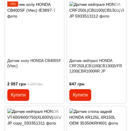
−9%
Датчик холу HONDA CB400SF
Датчик нейтралі HONDA
(Vtec)
CRF250L|CB1100|CB1300|VFR
1200|CBR1000RR JP
2 057 грн
647 грн
2 257 грн
Купити
Купити