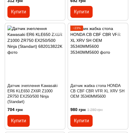
312 грн
692 грн
Купити
Купити
−23%
Датчик зчеплення Kawasaki
Датчик жабка стопа HONDA
ER6 KLE650 ZX6R Z1000
CB CBF CBR VFR XL XRV SH
ZR750 EX250/500 Ninja
OEM 35340MM5600
(Standart)
704 грн
980 грн
1 280 грн
Купити
Купити