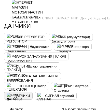
ЗАПЧАСТИНИ ТА ТUNING
ЗАПЧАСТИНИ| Двигун| Ходова| Е
ДАТЧИКИ
РЕЛЕ РЕГУЛЯТОР
АКБ (акумулятори)
СВІЧКИ | Надсвічники
РЕЛЕ стартера
ЗАМОК ЗАПАЛУВАННЯ | КЛЮЧІ
ПУЛЬТИ|Блоки управління
КОТУШКА ЗАПАЛЮВАННЯ
ГЕНЕРАТОР|Статор
ЩІТКИ Стартера
ДАТЧИКИ
СИГНАЛ звуковий
Фільтр
За популярністю