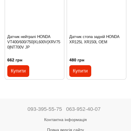
Датчик нейтралі HONDA
Датчик стопа задній HONDA
VT400/600/750|XL600V|XRV75
XR125L XR150L OEM
0|NT700V JP
662 грн
480 грн
Купити
Купити
093-395-55-75
063-952-40-07
Контактна інформація
Повна версія сайту