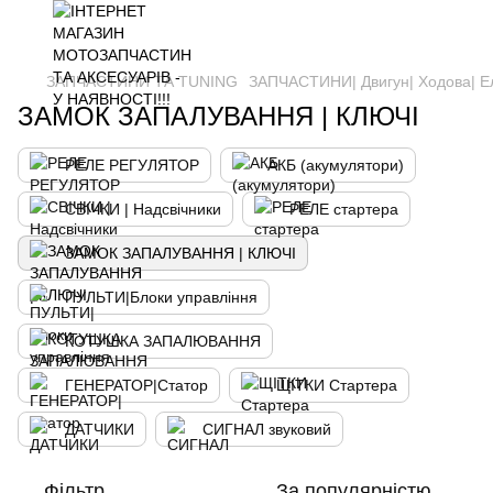
ЗАПЧАСТИНИ ТА ТUNING
ЗАПЧАСТИНИ| Двигун| Ходова| Е
ЗАМОК ЗАПАЛУВАННЯ | КЛЮЧІ
РЕЛЕ РЕГУЛЯТОР
АКБ (акумулятори)
СВІЧКИ | Надсвічники
РЕЛЕ стартера
ЗАМОК ЗАПАЛУВАННЯ | КЛЮЧІ
ПУЛЬТИ|Блоки управління
КОТУШКА ЗАПАЛЮВАННЯ
ГЕНЕРАТОР|Статор
ЩІТКИ Стартера
ДАТЧИКИ
СИГНАЛ звуковий
Фільтр
За популярністю