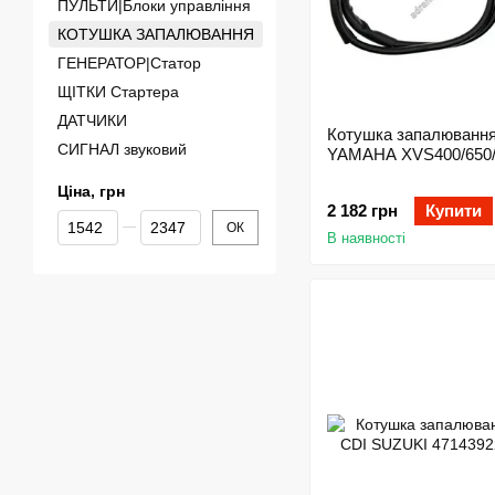
ПУЛЬТИ|Блоки управління
КОТУШКА ЗАПАЛЮВАННЯ
ГЕНЕРАТОР|Статор
ЩІТКИ Стартера
ДАТЧИКИ
Котушка запалювання
СИГНАЛ звуковий
YAMAHA XVS400/650/
Ціна, грн
2 182 грн
Купити
Від Ціна, грн
До Ціна, грн
ОК
В наявності