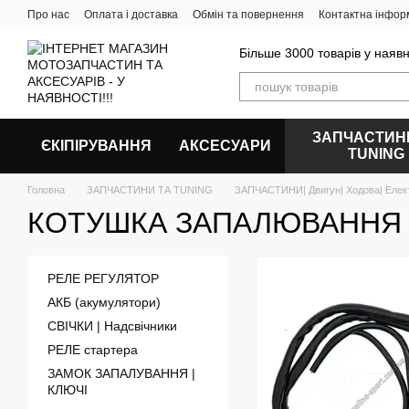
Перейти до основного контенту
Про нас
Оплата і доставка
Обмін та повернення
Контактна інфор
Більше 3000 товарів у наявн
ЗАПЧАСТИН
ЄКІПІРУВАННЯ
АКСЕСУАРИ
ТUNING
Головна
ЗАПЧАСТИНИ ТА ТUNING
ЗАПЧАСТИНИ| Двигун| Ходова| Елек
КОТУШКА ЗАПАЛЮВАННЯ
РЕЛЕ РЕГУЛЯТОР
АКБ (акумулятори)
СВІЧКИ | Надсвічники
РЕЛЕ стартера
ЗАМОК ЗАПАЛУВАННЯ |
КЛЮЧІ