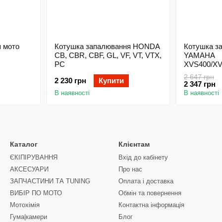
 мото
Котушка запалювання HONDA
Котушка з
CB, CBR, CBF, GL, VF, VT, VTX,
YAMAHA
PC
XVS400/XV
DragStar J
2 647 грн
2 230 грн
Купити
2 347 грн
В наявності
В наявності
Каталог
Клієнтам
ЄКІПІРУВАННЯ
Вхід до кабінету
АКСЕСУАРИ
Про нас
ЗАПЧАСТИНИ ТА ТUNING
Оплата і доставка
ВИБІР ПО МОТО
Обмін та повернення
Мотохімія
Контактна інформація
Гума|камери
Блог