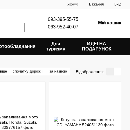
Укр
Рус
Бажання
Вхід
093-395-55-75
Мій кошик
063-952-40-07
Для
ИДЕЇ НА
отообладнання
туризму
ПОДАРУНОК
евше
спочатку дорожчі
за назвою
Відображення: