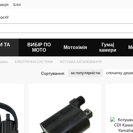
мація
Блог
ості!
И ТА
ВИБІР ПО
Гума|
Мотохімія
М
МОТО
камери
трика
ЕЛЕКТРИЧНА СИСТЕМА
КОТУШКА ЗАПАЛЮВАННЯ
за популярністю
спочатку деш
Сортування: