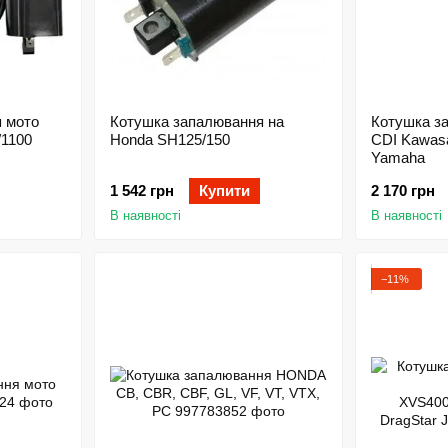
 мото
Котушка запалювання на
Котушка з
1100
Honda SH125/150
CDI Kawasa
Yamaha
1 542 грн
Купити
2 170 грн
В наявності
В наявності
−11%