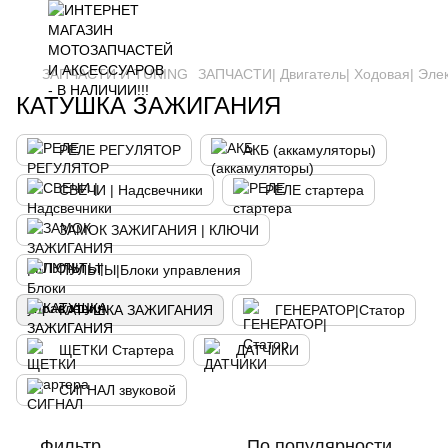
ЗАПЧАСТИ И ТUNING
ЗАПЧАСТИ| Двигатель| Ходовая| Эле
КАТУШКА ЗАЖИГАНИЯ
РЕЛЕ РЕГУЛЯТОР
АКБ (аккамуляторы)
СВЕЧИ | Надсвечники
РЕЛЕ стартера
ЗАМОК ЗАЖИГАНИЯ | КЛЮЧИ
ПУЛЬТЫ|Блоки управления
КАТУШКА ЗАЖИГАНИЯ
ГЕНЕРАТОР|Статор
ЩЕТКИ Стартера
ДАТЧИКИ
СИГНАЛ звуковой
Фильтр
По популярности