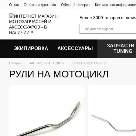
Перейти к основному контенту
О нас
Оплата и доставка
Обмен и возврат
Контактная информац
Более 3000 товаров в налич
ЗАПЧАСТИ
ЭКИПИРОВКА
АКСЕССУАРЫ
ТUNING
Главная
ЗАПЧАСТИ И ТUNING
РУЛИ НА МОТОЦИКЛ
РУЛИ НА МОТОЦИКЛ