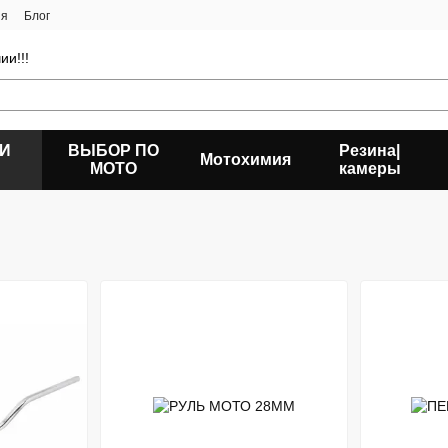
ия
Блог
ии!!!
 И
ВЫБОР ПО
Резина|
Мотохимия
МОТО
камеры