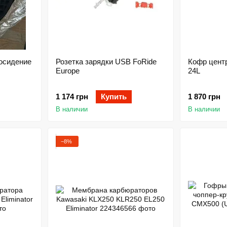
осидение
Розетка зарядки USB FoRide
Кофр цент
Europe
24L
1 174 грн
Купить
1 870 грн
В наличии
В наличии
−8%