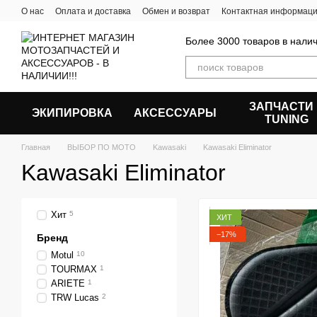
Перейти к основному контенту
О нас
Оплата и доставка
Обмен и возврат
Контактная информац
Более 3000 товаров в налич
ЗАПЧАСТИ
ЭКИПИРОВКА
АКСЕССУАРЫ
ТUNING
Главная
ВЫБОР ПО МОТО
Kawasaki
Kawasaki Eliminator
Kawasaki Eliminator
Хит
5
ХИТ
−17%
Бренд
Motul
10
TOURMAX
1
ARIETE
1
TRW Lucas
2