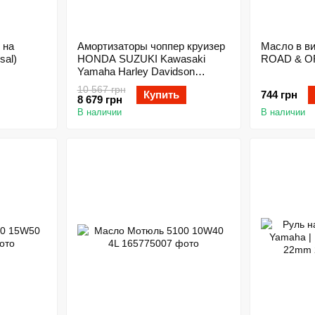
 на
Амортизаторы чоппер круизер
Масло в в
sal)
HONDA SUZUKI Kawasaki
ROAD & O
Yamaha Harley Davidson
(Universal)
10 567 грн
Купить
744 грн
8 679 грн
В наличии
В наличии