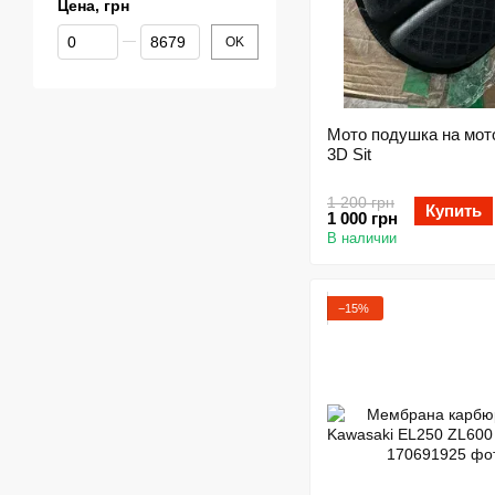
Цена, грн
От Цена, грн
До Цена, грн
OK
Мото подушка на мот
3D Sit
1 200 грн
Купить
1 000 грн
В наличии
−15%