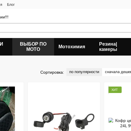
ия
Блог
ии!!!
 И
ВЫБОР ПО
Резина|
Мотохимия
МОТО
камеры
по популярности
сначала деше
Сортировка:
ХИТ