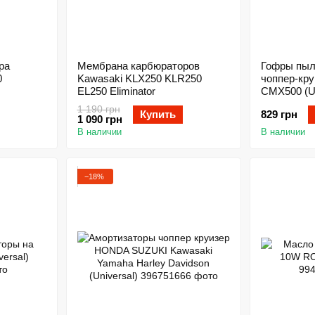
ра
Мембрана карбюраторов
Гофры пыл
0
Kawasaki KLX250 KLR250
чоппер-кр
EL250 Eliminator
CMX500 (Un
1 190 грн
Купить
829 грн
1 090 грн
В наличии
В наличии
−18%