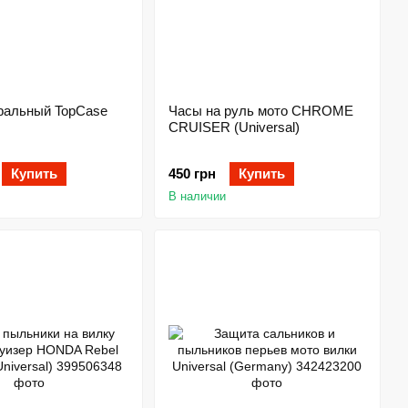
ральный TopCase
Часы на руль мото CHROME
CRUISER (Universal)
Купить
450 грн
Купить
В наличии