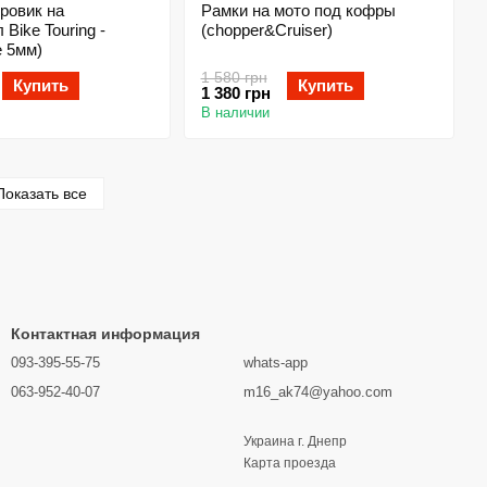
ровик на
Рамки на мото под кофры
Bike Touring -
(chopper&Cruiser)
е 5мм)
1 580 грн
Купить
Купить
1 380 грн
В наличии
Показать все
Контактная информация
093-395-55-75
whats-app
063-952-40-07
m16_ak74@yahoo.com
Украина г. Днепр
Карта проезда