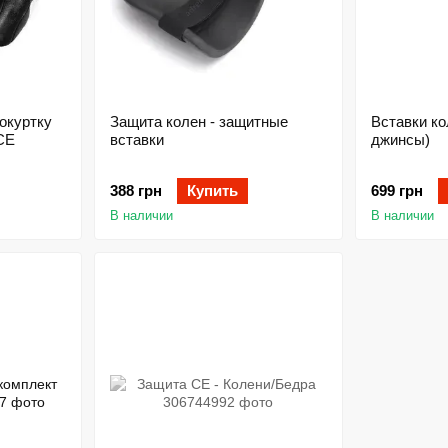
окуртку
Защита колен - защитные
Вставки ко
CE
вставки
джинсы)
388 грн
Купить
699 грн
В наличии
В наличии