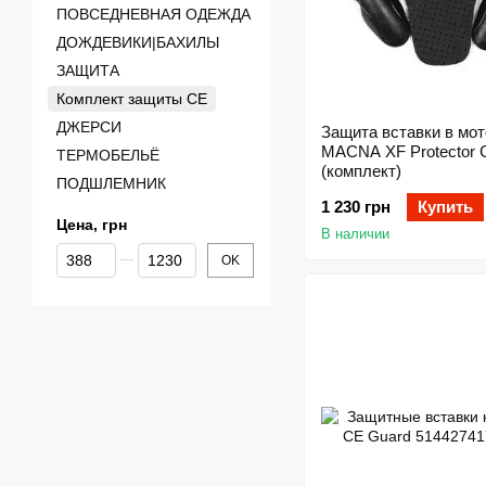
ПОВСЕДНЕВНАЯ ОДЕЖДА
ДОЖДЕВИКИ|БАХИЛЫ
ЗАЩИТА
Комплект защиты CE
ДЖЕРСИ
Защита вставки в мот
MACNA XF Protector 
ТЕРМОБЕЛЬЁ
(комплект)
ПОДШЛЕМНИК
1 230 грн
Купить
Цена, грн
В наличии
От Цена, грн
До Цена, грн
OK