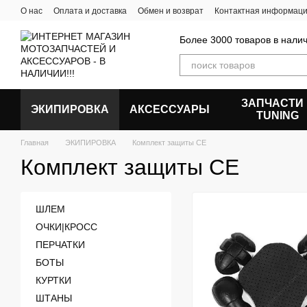
Перейти к основному контенту
О нас
Оплата и доставка
Обмен и возврат
Контактная информац
Более 3000 товаров в налич
ЗАПЧАСТИ
ЭКИПИРОВКА
АКСЕССУАРЫ
ТUNING
Главная
ЭКИПИРОВКА
Комплект защиты CE
Комплект защиты CE
ШЛЕМ
ОЧКИ|КРОСС
ПЕРЧАТКИ
БОТЫ
КУРТКИ
ШТАНЫ