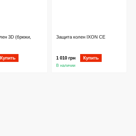
лен 3D (брюки,
Защита колен IXON CE
Купить
1 010 грн
Купить
В наличии