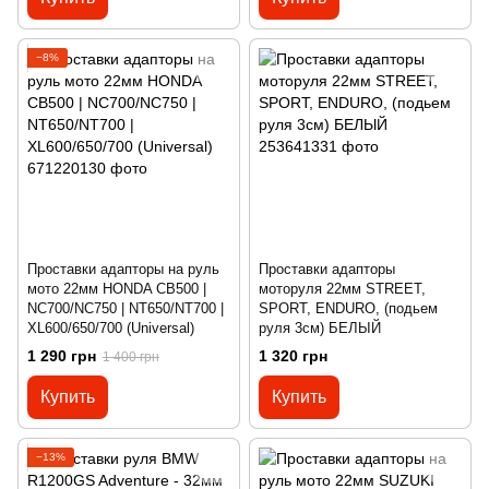
−8%
Проставки адапторы на руль
Проставки адапторы
мото 22мм HONDA CB500 |
моторуля 22мм STREET,
NC700/NC750 | NT650/NT700 |
SPORT, ENDURO, (подьем
XL600/650/700 (Universal)
руля 3см) БЕЛЫЙ
1 290 грн
1 320 грн
1 400 грн
Купить
Купить
−13%