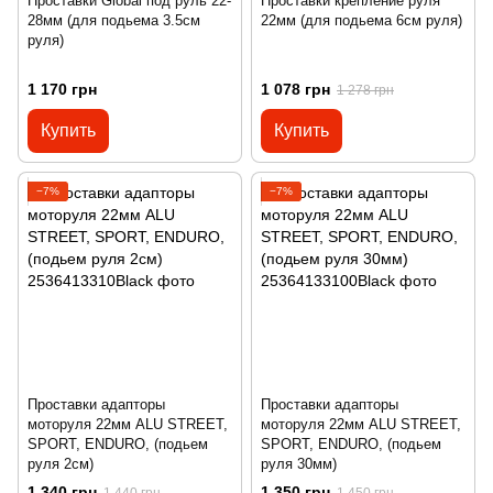
Проставки Global под руль 22-
Проставки крепление руля
28мм (для подьема 3.5см
22мм (для подьема 6см руля)
руля)
1 170 грн
1 078 грн
1 278 грн
Купить
Купить
−7%
−7%
Проставки адапторы
Проставки адапторы
моторуля 22мм ALU STREET,
моторуля 22мм ALU STREET,
SPORT, ENDURO, (подьем
SPORT, ENDURO, (подьем
руля 2см)
руля 30мм)
1 340 грн
1 350 грн
1 440 грн
1 450 грн