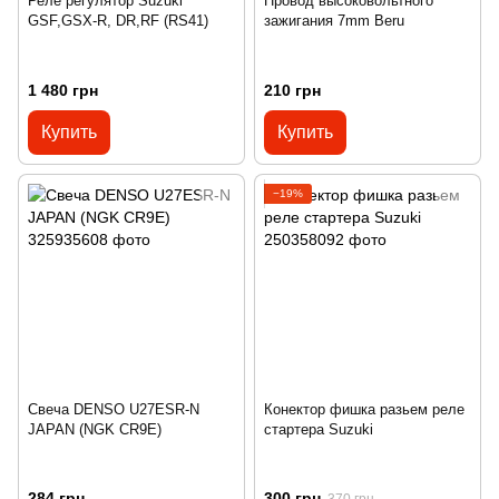
Реле регулятор Suzuki
Провод высоковольтного
GSF,GSX-R, DR,RF (RS41)
зажигания 7mm Beru
1 480 грн
210 грн
Купить
Купить
−19%
Свеча DENSO U27ESR-N
Конектор фишка разьем реле
JAPAN (NGK CR9E)
стартера Suzuki
284 грн
300 грн
370 грн