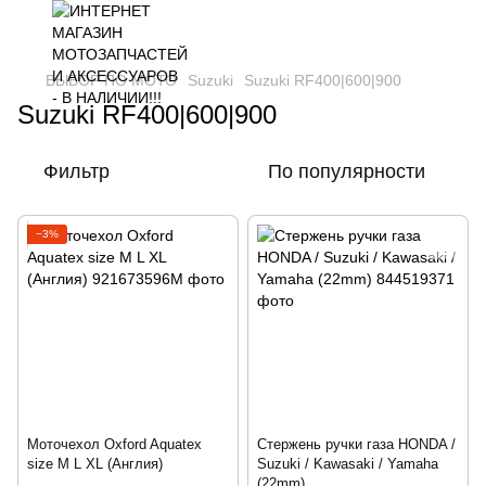
ВЫБОР ПО МОТО
Suzuki
Suzuki RF400|600|900
Suzuki RF400|600|900
Фильтр
По популярности
−3%
Моточехол Oxford Aquatex
Стержень ручки газа HONDA /
size M L XL (Англия)
Suzuki / Kawasaki / Yamaha
(22mm)