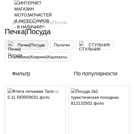
Для туризма
Печка|Посуда
Печка|Посуда
Печка|Посуда
Палатки
СТУЛЬЧИК
Спальники|Коврики|Карематы
Фильтр
По популярности