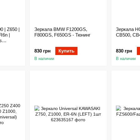
Зеркала BMW F1200GS,
Зеркала H
R6n |
F800GS, F650GS - Тюнинг
CB500, CB4
s
830 грн
Купить
830 грн
В наличии
В наличии