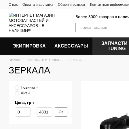
Перейти к основному контенту
О нас
Оплата и доставка
Обмен и возврат
Контактная информац
Более 3000 товаров в налич
ЗАПЧАСТИ
ЭКИПИРОВКА
АКСЕССУАРЫ
ТUNING
Главная
ЗАПЧАСТИ И ТUNING
ЗЕРКАЛА
ЗЕРКАЛА
Новинка
1
Хит
2
Цена, грн
От Цена, грн
До Цена, грн
OK