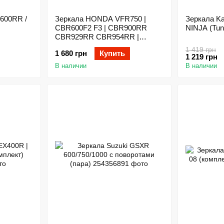
600RR /
Зеркала HONDA VFR750 |
Зеркала K
CBR600F2 F3 | CBR900RR
NINJA (Tun
CBR929RR CBR954RR |
CBR1000F (EU)
1 419 грн
1 680 грн
Купить
1 219 грн
В наличии
В наличии