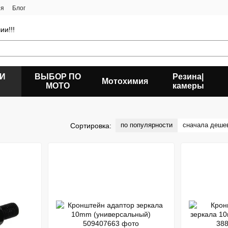
ия
Блог
ии!!!
 И
ВЫБОР ПО
Резина|
Мотохимия
МОТО
камеры
по популярности
сначала деше
Сортировка: