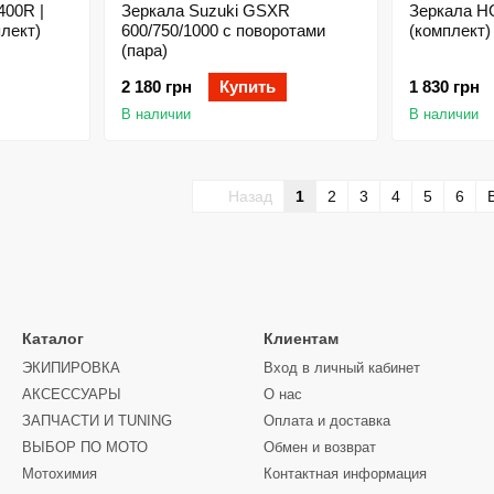
400R |
Зеркала Suzuki GSXR
Зеркала H
лект)
600/750/1000 с поворотами
(комплект)
(пара)
2 180 грн
Купить
1 830 грн
В наличии
В наличии
Назад
1
2
3
4
5
6
Каталог
Клиентам
ЭКИПИРОВКА
Вход в личный кабинет
АКСЕССУАРЫ
О нас
ЗАПЧАСТИ И ТUNING
Оплата и доставка
ВЫБОР ПО МОТО
Обмен и возврат
Мотохимия
Контактная информация