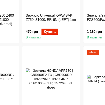
250 Z400
Зеркало Universal KAWASAKI
Зеркала Y
Z1000,
Z750, Z1000, ER-6N (LEFT) 1шт
FZS600/Faz
versal)
470 грн
Купить
1 130 грн
В наличии
В наличии
−14%