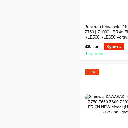
Зеркала Kawasaki Z400 | Z650 |
Z750 | Z1000 | ER4n E
KLE500 KLE650 Versy
(Carbon)
830 грн
Купить
В наличии
−14%