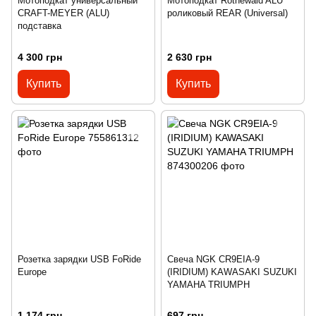
Мотоподкат универсальный
Мотоподкат Rothewald ALU
CRAFT-MEYER (ALU)
роликовый REAR (Universal)
подставка
4 300 грн
2 630 грн
Купить
Купить
Розетка зарядки USB FoRide
Свеча NGK CR9EIA-9
Europe
(IRIDIUM) KAWASAKI SUZUKI
YAMAHA TRIUMPH
1 174 грн
697 грн