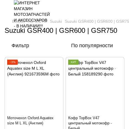
ВЫБОР ПО МОТО
Suzuki
Suzuki GSR400 | GSR600 | GSR7
Suzuki GSR400 | GSR600 | GSR750
Фильтр
По популярности
−3%
ХИТ
Моточехол Oxford Aquatex
Кофр TopBox V47
size M L XL (Англия)
центральный мотокофр -
Белый