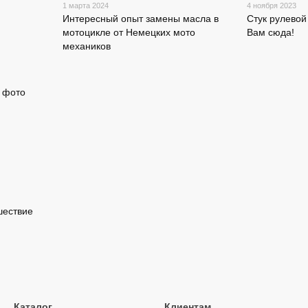
1 марта 2024
4 ноября 2023
Интересный опыт замены масла в
Стук рулевой
мотоцикле от Немецких мото
Вам сюда!
механиков
шествие
Каталог
Клиентам