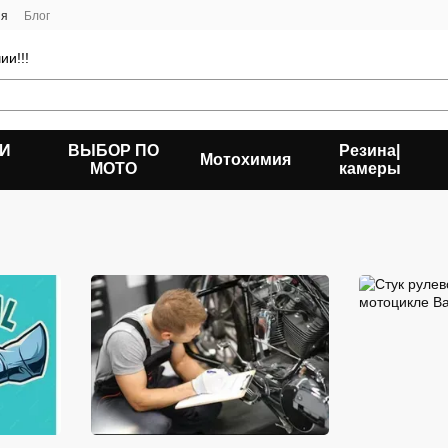
ия
Блог
ии!!!
 И
ВЫБОР ПО
Резина|
Мотохимия
МОТО
камеры