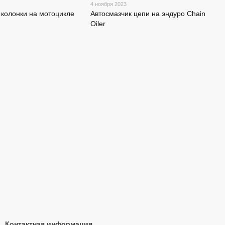
4 ноября 2023
 колонки на мотоцикле
Автоcмазчик цепи на эндуро Chain
Oiler
Контактная информация