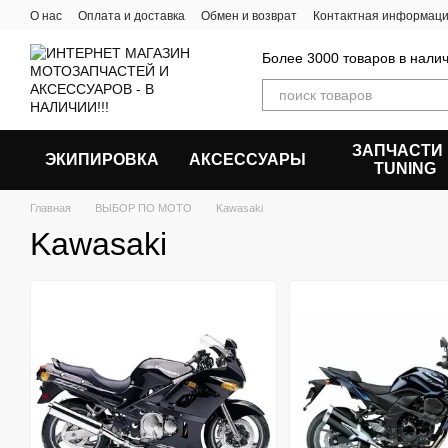
Перейти к основному контенту
О нас
Оплата и доставка
Обмен и возврат
Контактная информац
Более 3000 товаров в налич
ЗАПЧАСТИ
ЭКИПИРОВКА
АКСЕССУАРЫ
ТUNING
Главная
ВЫБОР ПО МОТО
Kawasaki
Kawasaki