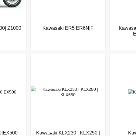
00| Z1000
Kawasaki ER5 ER6N|F
Kawasa
E
0|EX500
Kawasaki KLX230 | KLX250 |
Kaw