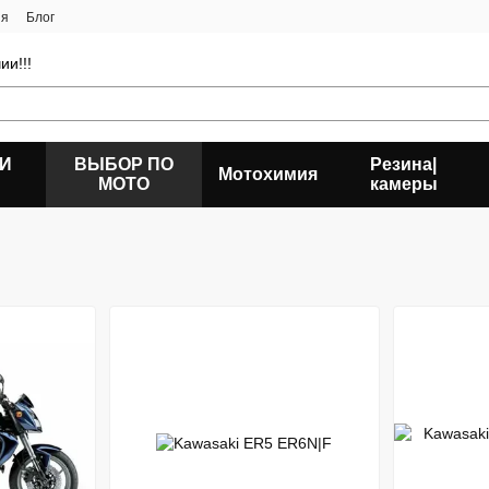
ия
Блог
ии!!!
 И
ВЫБОР ПО
Резина|
Мотохимия
МОТО
камеры