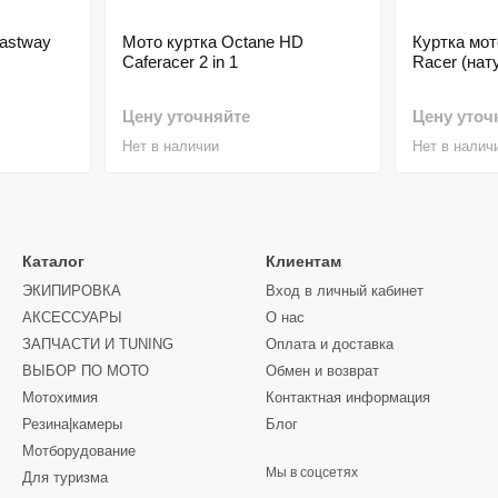
Fastway
Мото куртка Octane HD
Куртка мот
Caferacer 2 in 1
Racer (нат
Цену уточняйте
Цену уточ
Нет в наличии
Нет в налич
Каталог
Клиентам
ЭКИПИРОВКА
Вход в личный кабинет
АКСЕССУАРЫ
О нас
ЗАПЧАСТИ И ТUNING
Оплата и доставка
ВЫБОР ПО МОТО
Обмен и возврат
Мотохимия
Контактная информация
Резина|камеры
Блог
Мотборудование
Мы в соцсетях
Для туризма