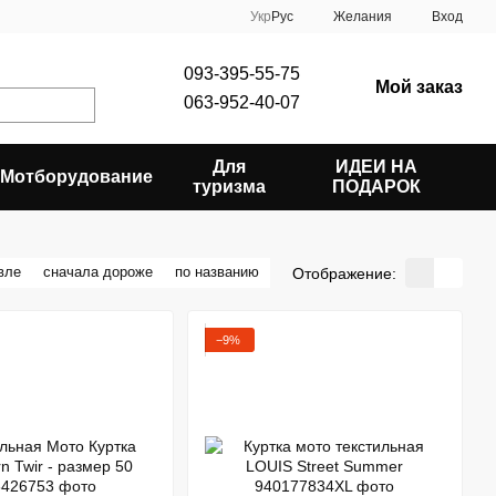
Укр
Рус
Желания
Вход
093-395-55-75
Мой заказ
063-952-40-07
Для
ИДЕИ НА
Мотборудование
туризма
ПОДАРОК
вле
сначала дороже
по названию
Отображение:
−9%