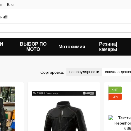
ия
Блог
ии!!!
 И
ВЫБОР ПО
Резина|
Мотохимия
МОТО
камеры
по популярности
сначала деше
Сортировка:
ХИТ
−3%