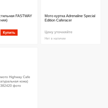
кстильная FASTWAY
Мото куртка Adrenaline Special
тняя)
Edition Caferacer
Цену уточняйте
Купить
Нет в наличии