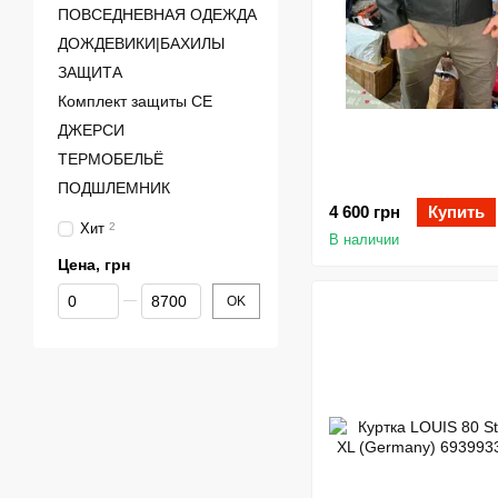
ПОВСЕДНЕВНАЯ ОДЕЖДА
ДОЖДЕВИКИ|БАХИЛЫ
ЗАЩИТА
Комплект защиты CE
ДЖЕРСИ
ТЕРМОБЕЛЬЁ
ПОДШЛЕМНИК
4 600 грн
Купить
Хит
2
В наличии
Цена, грн
От Цена, грн
До Цена, грн
OK