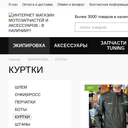
Перейти к основному контенту
О нас
Оплата и доставка
Обмен и возврат
Контактная информац
Более 3000 товаров в налич
ЗАПЧАСТИ
ЭКИПИРОВКА
АКСЕССУАРЫ
ТUNING
Главная
ЭКИПИРОВКА
КУРТКИ
КУРТКИ
ШЛЕМ
ХИТ
ОЧКИ|КРОСС
ПЕРЧАТКИ
БОТЫ
КУРТКИ
ШТАНЫ