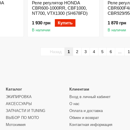
DA
Реле регулятор HONDA
Реле регу
CBR600-1000RR, CBF1000,
CBR600F4i
NT700, VTX1300 (SH678FD)
CBR929/954
(YHC FH00
1 930 грн
Купить
1 870 грн
В наличии
В наличии
Назад
1
2
3
4
5
6
...
1
Каталог
Клиентам
ЭКИПИРОВКА
Вход в личный кабинет
АКСЕССУАРЫ
О нас
ЗАПЧАСТИ И ТUNING
Оплата и доставка
ВЫБОР ПО МОТО
Обмен и возврат
Мотохимия
Контактная информация