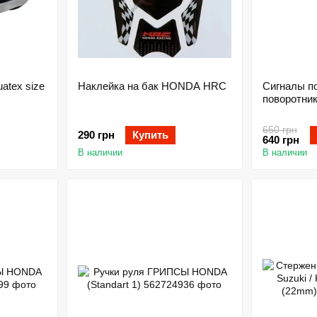
atex size
Наклейка на бак HONDA HRC
Сигналы п
поворотник
650 грн
290 грн
Купить
640 грн
В наличии
В наличии