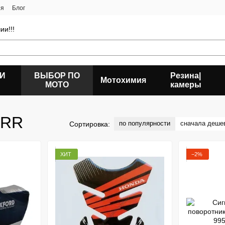
ия
Блог
ии!!!
 И
ВЫБОР ПО
Резина|
Мотохимия
МОТО
камеры
0RR
по популярности
сначала деше
Сортировка:
ХИТ
−2%