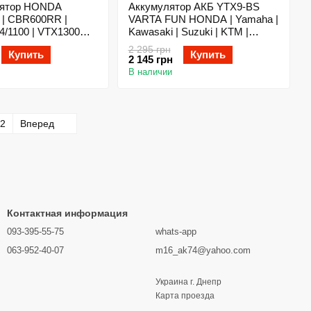
лятор HONDA
Аккумулятор АКБ YTX9-BS
 | CBR600RR |
VARTA FUN HONDA | Yamaha |
/1100 | VTX1300
Kawasaki | Suzuki | KTM |
2)
TRIUMPH | Hyosong
2 295 грн
Купить
Купить
2 145 грн
В наличии
2
Вперед
Контактная информация
093-395-55-75
whats-app
063-952-40-07
m16_ak74@yahoo.com
Украина г. Днепр
Карта проезда