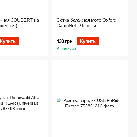
ажная JOUBERT на
Сетка багажная мото Oxford
иленная)
CargoNet - Черный
Купить
430 грн
Купить
В наличии