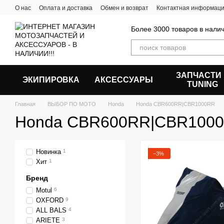
Перейти к основному контенту
О нас
Оплата и доставка
Обмен и возврат
Контактная информац
Более 3000 товаров в налич
ЗАПЧАСТИ
ЭКИПИРОВКА
АКСЕССУАРЫ
ТUNING
Главная
ВЫБОР ПО МОТО
Honda
Honda CBR600RR|CBR1000RR
Honda CBR600RR|CBR100
Новинка
1
−3%
Хит
1
Бренд
Motul
6
OXFORD
9
ALL BALS
4
ARIETE
3