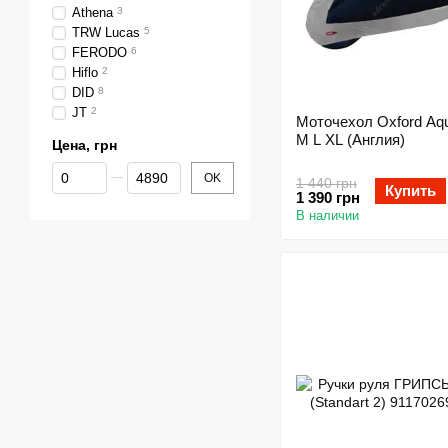
Athena
3
TRW Lucas
5
FERODO
6
Hiflo
2
DID
8
JT
2
Моточехол Oxford Aqu
M L XL (Англия)
Цена, грн
От Цена, грн
До Цена, грн
OK
1 440 грн
Купить
1 390 грн
В наличии