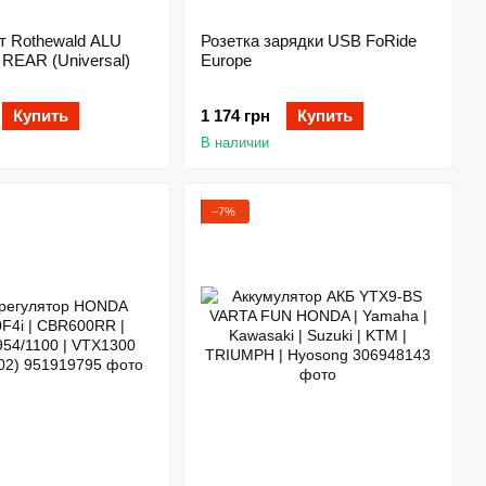
т Rothewald ALU
Розетка зарядки USB FoRide
REAR (Universal)
Europe
Купить
1 174 грн
Купить
В наличии
−7%