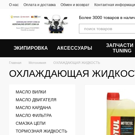
Перейти к основному контенту
О нас
Оплата и доставка
Обмен и возврат
Контактная информац
Более 3000 товаров в налич
ЗАПЧАСТИ
ЭКИПИРОВКА
АКСЕССУАРЫ
ТUNING
Главная
Мотохимия
ОХЛАЖДАЮЩАЯ ЖИДКОСТЬ
ОХЛАЖДАЮЩАЯ ЖИДКОС
МАСЛО ВИЛКИ
МАСЛО ДВИГАТЕЛЯ
МАСЛО КАРДАНА
МАСЛО ФИЛЬТРА
СМАЗКА ЦЕПИ
ТОРМОЗНАЯ ЖИДКОСТЬ