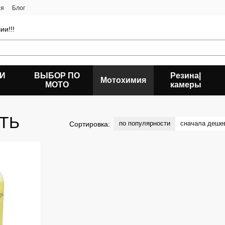
ия
Блог
ии!!!
 И
ВЫБОР ПО
Резина|
Мотохимия
МОТО
камеры
ТЬ
по популярности
сначала деше
Сортировка: