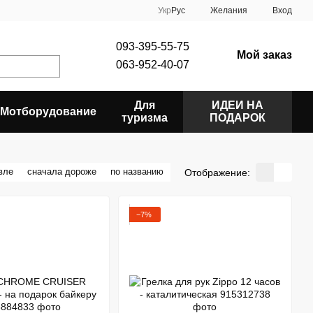
Укр
Рус
Желания
Вход
093-395-55-75
Мой заказ
063-952-40-07
Для
ИДЕИ НА
Мотборудование
туризма
ПОДАРОК
вле
сначала дороже
по названию
Отображение:
−7%