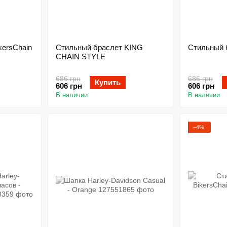
kersChain
Стильный браслет KING
Стильный б
CHAIN STYLE
686 грн
686 грн
Купить
606 грн
606 грн
В наличии
В наличии
−4%