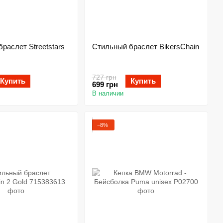
раслет Streetstars
Стильный браслет BikersChain
727 грн
Купить
Купить
699 грн
В наличии
−8%