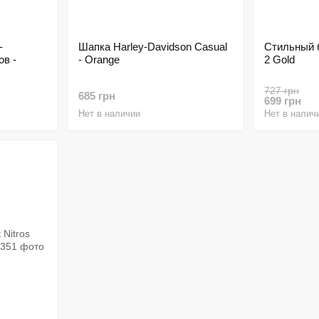
-
Шапка Harley-Davidson Casual
Стильный б
ов -
- Orange
2 Gold
727 грн
685 грн
699 грн
Нет в наличии
Нет в налич