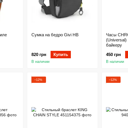
тиле
Сумка на бедро Givi HB
Часы CHR
(Universal)
байкеру
820 грн
Купить
450 грн
В наличии
В наличии
−12%
−12%