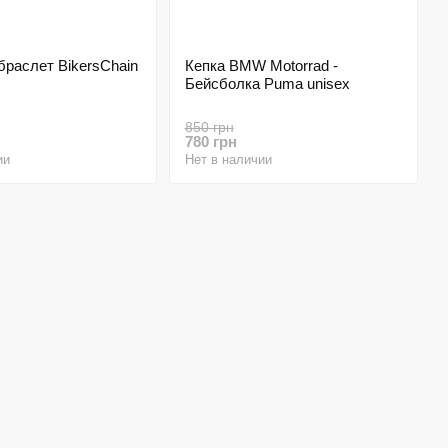
раслет BikersChain
Кепка BMW Motorrad -
Бейсболка Puma unisex
850 грн
780 грн
ии
Нет в наличии