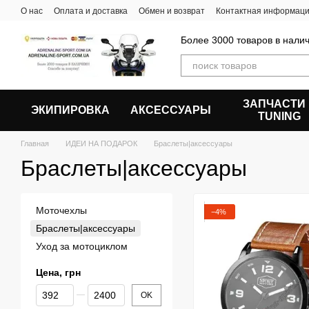
Перейти к основному контенту
О нас
Оплата и доставка
Обмен и возврат
Контактная информац
Более 3000 товаров в налич
ЗАПЧАСТИ
ЭКИПИРОВКА
АКСЕССУАРЫ
ТUNING
Главная
ИДЕИ НА ПОДАРОК
Браслеты|аксессуары
Браслеты|аксессуары
Моточехлы
−4%
Браслеты|аксессуары
Уход за мотоциклом
Цена, грн
От Цена, грн
До Цена, грн
OK