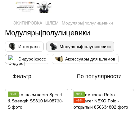
ЭКИПИРОВКА
ШЛЕМ
Модуляры|полулицевики
Модуляры|полулицевики
Интегралы
Модуляры|полулицевики
Эндуро|кросс
Аксессуары для шлемов
Фильтр
По популярности
ХИТ
ХИТ
−9%