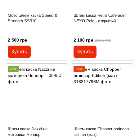
Мото шлем каска Speed &
Шлем каска Retro Caferacer
Strength SS310
NEXO Polo - открытый
2 500 грн
2 100 грн
2 300 грн
Купить
Купить
ХИТ
−8%
Шлем каска Nazzi на
Шлем каска Chopper braincap
мотоцикл Чоппер
Edition (мат)