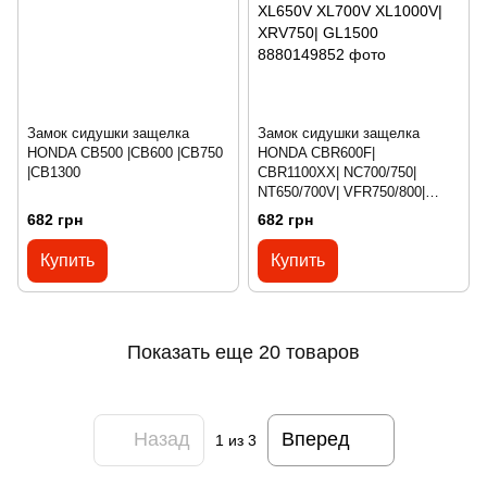
Замок сидушки защелка
Замок сидушки защелка
HONDA CB500 |CB600 |CB750
HONDA CBR600F|
|CB1300
CBR1100XX| NC700/750|
NT650/700V| VFR750/800|
XL650V XL700V XL1000V|
682 грн
682 грн
XRV750| GL1500
Купить
Купить
Показать еще 20 товаров
Назад
Вперед
1
из 3