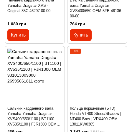
Пыльник карданного вала
Втулка сальник карданного
Yamaha Dragstar XVS -
вала Yamaha Dragstar
Original 35C-46297-00-00
XVS400/650 OEM 5FB-46136-
00-00
1 080 грн
764 грн
Купить
Купить
−8%
Сальник карданного вала
Кольца поршневые (STD)
Yamaha Yamaha Dragstar
Honda VT400 Steed/Shadow |
XVS400/650/1100 | BT1100 |
NT400 Bros | VRX400 OEM
XV535/1100 | FJR1300 OEM
13011KW0305
931013809800
469 грн
2 342 грн
2 542 грн